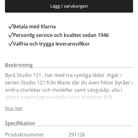
Lägg i varukorgen
Betala med Klarna
Personlig service och kvalitet sedan 1946
Valfria och trygga leveransvillkor
Beskrivning
Byrå Studio 121 , här med tre rymliga lådor. Ingår i
serien Studio 121 från Mavis där du även hittar byråer i
andra storlekar och modeller samt sängskåp, alla i
vitlack med mjukt rundade hörn. Kommer fullt
monterad och erbjuder fullutdrag och soft-close
Visa mer
funktion.
Specifikation
Produktnummer
291126