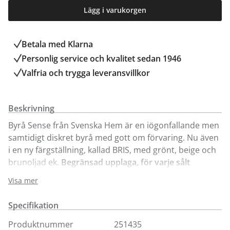
Lägg i varukorgen
Betala med Klarna
Personlig service och kvalitet sedan 1946
Valfria och trygga leveransvillkor
Beskrivning
Byrå Sense från Svenska Hem är en iögonfallande men
samtidigt diskret byrå med gott om förvaring. Nu även
i en ny färgställning, kallad BRIS, med grönt, beige och
brunoljad ek.
Begränsad upplaga, för varje sålt
exemplar skänker vi 1000 kr till BRIS.
Försedd med 6
Visa mer
lådor och 3 dörrar. Enkel montering - endast benen
ska skruvas fast. Sense finns även som sideboard för
Specifikation
försäljning online samt i våra butiker.
Produktnummer
251435