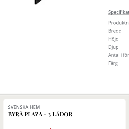
skänk och
eller svar
Specifika
Produkt
Bredd
Höjd
Djup
Antal i f
Färg
Finns i fler val (2)
SVENSKA HEM
BYRÅ PLAZA - 3 LÅDOR