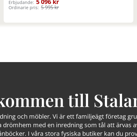
5 096 kr
Erbjudande:
5 995 kr
Ordinarie pris:
kommen till Stala
edning och möbler. Vi är ett familjeägt företag g
 drömhem med en inredning som tål att ärvas av
lånböcker. I våra stora fysiska butiker kan du prov