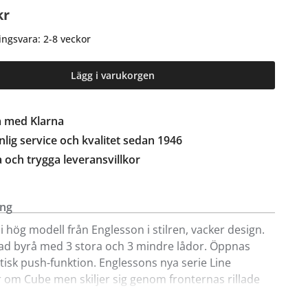
kr
ingsvara: 2-8 veckor
Lägg i varukorgen
a med Klarna
lig service och kvalitet sedan 1946
a och trygga leveransvillkor
ing
 i hög modell från Englesson i stilren, vacker design.
d byrå med 3 stora och 3 mindre lådor. Öppnas
isk push-funktion. Englessons nya serie Line
om Cube men skiljer sig genom fronternas rillade
 serien hittar du även matbord, soffbord, sideboard,