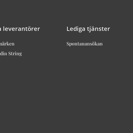
a leverantörer
Lediga tjänster
märken
Spontanansökan
din String