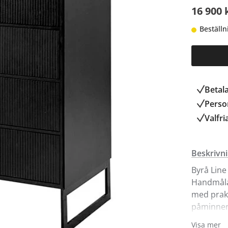
16 900 
Beställn
Betal
Person
Valfri
Beskrivn
Byrå Line
Handmåla
med prakt
påminner 
design. I
Visa mer