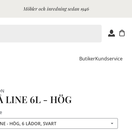
Möbler och inredning sedan 1946
Butiker
Kundservice
ON
 LINE 6L - HÖG
e
NE - HÖG, 6 LÅDOR, SVART