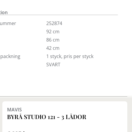
 vitrinskåp. Visas här i vitt med kromat benstativ
t med svart stativ.
tion
nummer
252874
92 cm
86 cm
42 cm
örpackning
1 styck, pris per styck
SVART
MAVIS
BYRÅ STUDIO 121 - 3 LÅDOR