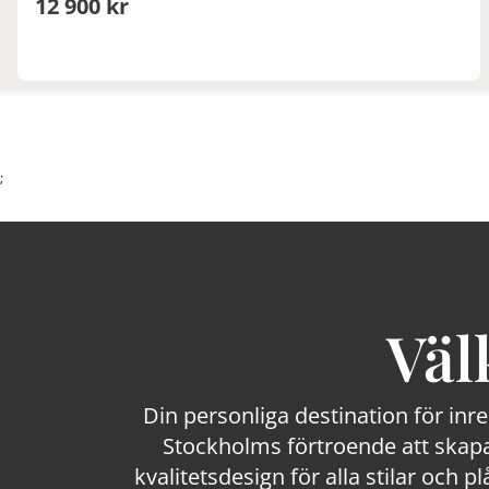
12 900 kr
;
Väl
Din personliga destination för inr
Stockholms förtroende att skapa
kvalitetsdesign för alla stilar och p