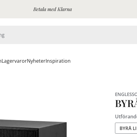
Betala med Klarna
n
Lagervaror
Nyheter
Inspiration
ENGLESS
BYRÅ
Utförand
BYRÅ LI