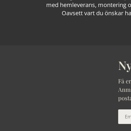
med hemleverans, montering och
Oavsett vart du önskar ha
Ny
Få er
Anmäl
post