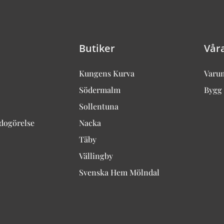
Butiker
Vår
Kungens Kurva
Varu
Södermalm
Bygg 
Sollentuna
edogörelse
Nacka
Täby
Vällingby
Svenska Hem Mölndal