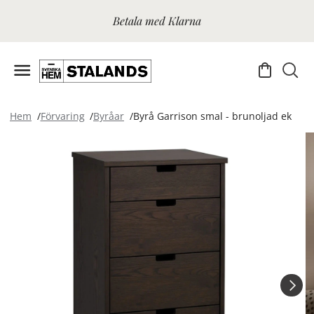
Betala med Klarna
Hem
Förvaring
Byråar
Byrå Garrison smal - brunoljad ek