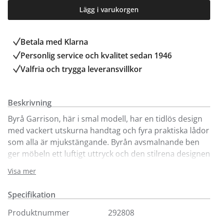
Lägg i varukorgen
Betala med Klarna
Personlig service och kvalitet sedan 1946
Valfria och trygga leveransvillkor
Beskrivning
Byrå Garrison, här i smal modell, har en tidlös design
med vackert utskurna handtag och fyra praktiska lådor
som alla är mjukstängande. Byrån avsmalnande ben
ger möbeln ett luftigt uttryck och den stilrena designen
gör den enkel att placera i olika miljöer.
Visa mer
Finns i brunoljad och oljad ek.
Byrå Garrison finns även i en bredare modell för enkelt
Specifikation
köp online.
Produktnummer
292808