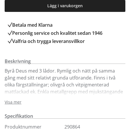
Lägg i varukorgen
Betala med Klarna
Personlig service och kvalitet sedan 1946
Valfria och trygga leveransvillkor
Beskrivning
Byrå Deus med 3 lådor. Rymlig och nätt på samma
gång med sitt relativt grunda utförande. Finns i två
olika färgställningar; olivgrå och vitpigmenterad
mattlackad ek. Enkla metallgrepp med mjukstängande
skenor. Lackad runt om.
Visa mer
Levereras monterad.
I serien Deus hittar du även en större byrå med 9 lådor
Specifikation
samt sideboard.
Produktnummer
290864