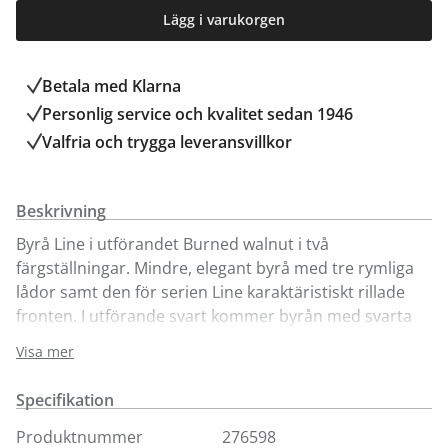
Lägg i varukorgen
Betala med Klarna
Personlig service och kvalitet sedan 1946
Valfria och trygga leveransvillkor
Beskrivning
Byrå Line i utförandet Burned walnut i två
färgställningar. Mindre, elegant byrå med tre rymliga
lådor samt den för serien Line karaktäristiskt rillade
fronten. I utförande svart kommer byrån med svarta
metallben och i vit färgställning med silvergrå ben.
Visa mer
Ingår i serien Line från Englesson där du även hittar
Specifikation
andra eleganta förvaringsmöbler samt bord i olika
modeller.
Produktnummer
276598