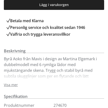
Lägg i varukorgen
Betala med Klarna
Personlig service och kvalitet sedan 1946
Valfria och trygga leveransvillkor
Beskrivning
Byrå Aoko från Mavis i design av Martina Elgemark i
dubbelmodell med 6 rymliga lådor med
mjukstängande skena. Trygg och stabil byrå med
subtila skugglinjer som ger en flytande och lätt
formgivning. Urfrästa handtag som ger en stilren
Visa mer
design. Vit- eller beigelackad MDF med glans 20.
Levereras monterad.
Specifikation
Ingår i serien Aoko där du även hittar byråer i andra
Produktnummer
274670