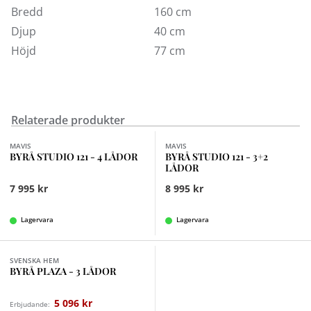
storlekar, skåp, sideboard samt sängbord.
Bredd
160 cm
Djup
40 cm
Höjd
77 cm
Relaterade produkter
MAVIS
MAVIS
BYRÅ STUDIO 121 - 4 LÅDOR
BYRÅ STUDIO 121 - 3+2
LÅDOR
7 995 kr
8 995 kr
Lagervara
Lagervara
Finns i fler val (2)
SVENSKA HEM
BYRÅ PLAZA - 3 LÅDOR
5 096 kr
Erbjudande: