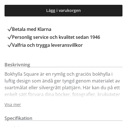
Lägg i varukorgen
Betala med Klarna
Personlig service och kvalitet sedan 1946
Valfria och trygga leveransvillkor
Beskrivning
Bokhylla Square är en rymlig och graciös bokhylla i
luftig design som ändå ger tyngd genom materialet av
svartmålat eller silvergrått plattjärn. Här kan du på ett
enkelt sätt förvara dina böcker, fotografier, krukväxter
eller andra favoritprylar. Englessons bokhylla Square
Visa mer
finns med hyllplan i bränd valnöt och svart ek. I serien
Square hittar du även soffbord, matbord och
Specifikation
sidobord.