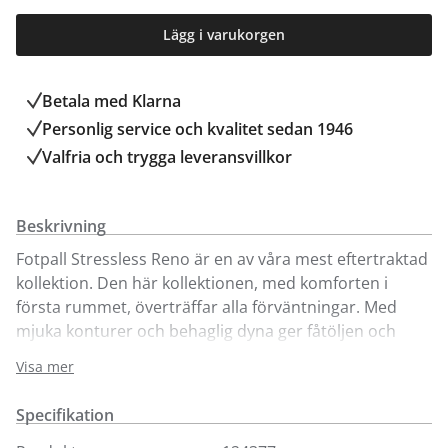
Lägg i varukorgen
Betala med Klarna
Personlig service och kvalitet sedan 1946
Valfria och trygga leveransvillkor
Beskrivning
Fotpall Stressless Reno är en av våra mest eftertraktad
kollektion. Den här kollektionen, med komforten i
första rummet, överträffar alla förväntningar. Med
mjuka konturer och behaglig dyna ger fåtöljen och
fotpallen Reno njutning i överflöd. Med Stressless®
Visa mer
patenterade system Glide® och Plus® svarar Reno på
kroppens minsta rörelse. Tillsammans med en
Specifikation
fullständig 360° snurrfunktion och justerbart nackstöd