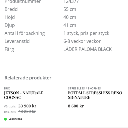
ger den här kollektionen överlägset stöd och makalös
Produktnummer
124377
komfort. Komplettera rummet med en matchande
Bredd
55 cm
soffa, stol, tvåsitssoffa eller sektionsmöbel i serien
Höjd
40 cm
Manhattan eller Oslo. Här kan du köpa pall Stressless
Djup
41 cm
Reno i läder Batick eller Paloma med underrede Classic
Antal i förpackning
1 styck, pris per styck
i brunbets. För att se flera tyg- och läderprover besök
Leveranstid
6-8 veckor veckor
någon av våra butiker.
Färg
LÄDER PALOMA BLACK
Relaterade produkter
Finns i fler val (3)
DUX
STRESSLESS / EKORNES
JETSON - NATURALE
FOTPALL STRESSLESS RENO
COGNAC
SIGNATURE
33 900 kr
8 600 kr
Vårt pris:
48 230 kr
Rek. pris:
Lagervara
Finns i fler val (4)