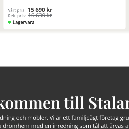
15 690 kr
Vårt pris:
16 630 kr
Rek. pris:
Lagervara
kommen till Stala
edning och möbler. Vi är ett familjeägt företag g
 drömhem med en inredning som tål att ärvas av