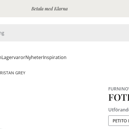
Betala med Klarna
n
Lagervaror
Nyheter
Inspiration
TRISTAN GREY
FURNINO
FOTP
Utförand
PETITO