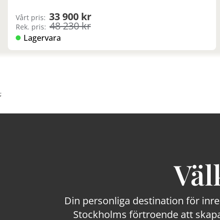
33 900 kr
Vårt pris:
48 230 kr
Rek. pris:
Lagervara
;
Väl
Din personliga destination för inr
Stockholms förtroende att skapa