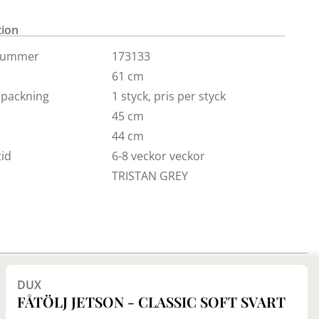
arm.
tion
 tyger och klädslar är du varmt välkommen att
gon av våra butiker.
nummer
173133
61 cm
örpackning
1 styck, pris per styck
45 cm
44 cm
id
6-8 veckor veckor
TRISTAN GREY
DUX
FÅTÖLJ JETSON - CLASSIC SOFT SVART