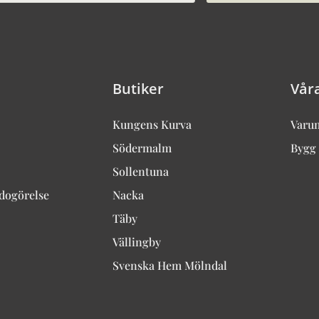
Butiker
Vår
Kungens Kurva
Varu
Södermalm
Bygg 
Sollentuna
edogörelse
Nacka
Täby
Vällingby
Svenska Hem Mölndal