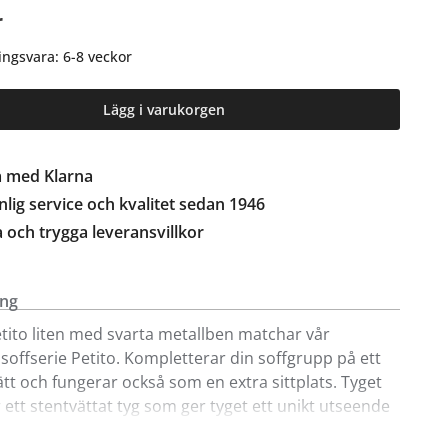
r
ingsvara: 6-8 veckor
Lägg i varukorgen
a med Klarna
lig service och kvalitet sedan 1946
a och trygga leveransvillkor
ing
etito liten med svarta metallben matchar vår
soffserie Petito. Kompletterar din soffgrupp på ett
ätt och fungerar också som en extra sittplats. Tyget
r ett stentvättat tyg som ger tyget ett unikt utseende
offa. Olikheter i tyget och märken är alltså en del av