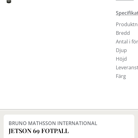
tygets ch
Specifika
För andra
besöka nå
Produkt
Bredd
Antal i f
Djup
Höjd
Leveranst
Färg
BRUNO MATHSSON INTERNATIONAL
JETSON 69 FOTPALL