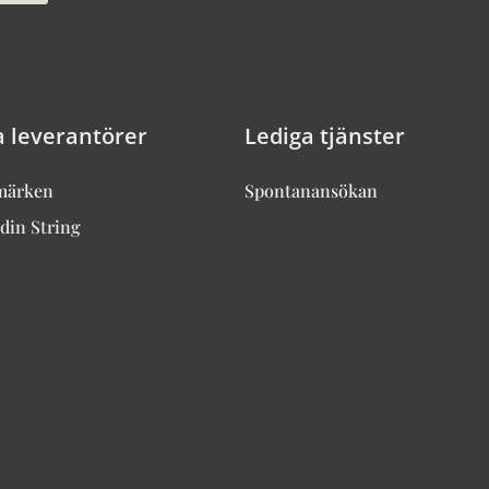
a leverantörer
Lediga tjänster
märken
Spontanansökan
din String