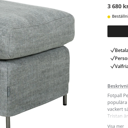
3 680 k
Beställn
Betal
Person
Valfri
Beskrivn
Fotpall P
populära 
vackert s
Tristan ä
på varje s
Visa mer