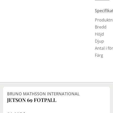
Argentina
av OX des
Specifika
skinnmöbl
kommer f
Produkt
Pampas, e
Bredd
Här får n
Höjd
deras liv 
Djup
som t.ex.
Antal i f
unika hist
Färg
BRUNO MATHSSON INTERNATIONAL
JETSON 69 FOTPALL