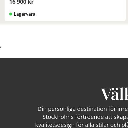
16 900 kr
Lagervara
;
Väl
Din personliga destination för inr
Stockholms förtroende att skapa
kvalitetsdesign för alla stilar och p