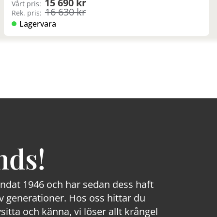
15 690 kr
Vårt pris:
16 630 kr
Rek. pris:
Lagervara
nds!
rundat 1946 och har sedan dess haft
 generationer. Hos oss hittar du
sitta och känna, vi löser allt krångel