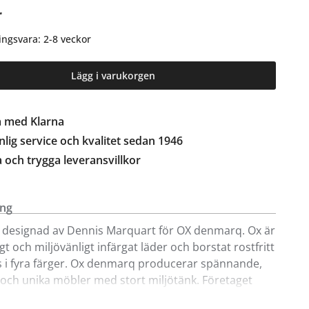
r
ingsvara: 2-8 veckor
Lägg i varukorgen
a med Klarna
lig service och kvalitet sedan 1946
a och trygga leveransvillkor
ing
r designad av Dennis Marquart för OX denmarq. Ox är
gt och miljövänligt infärgat läder och borstat rostfritt
ns i fyra färger. Ox denmarq producerar spännande,
 och unika möbler med stort miljötänk. Företaget
sig av miljövänliga material som infärgat läder från