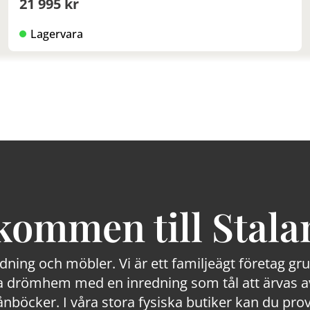
21 995 kr
Lagervara
kommen till Stala
edning och möbler. Vi är ett familjeägt företag g
 drömhem med en inredning som tål att ärvas av
lånböcker. I våra stora fysiska butiker kan du prov