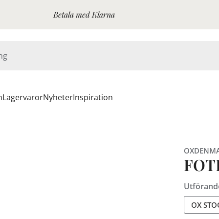
Betala med Klarna
n
Lagervaror
Nyheter
Inspiration
OXDENM
FOT
Utförand
OX ST