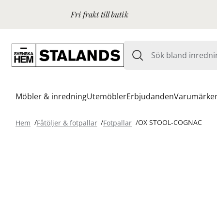
Fri frakt till butik
Möbler & inredning
Utemöbler
Erbjudanden
Varumärke
Hem
Fåtöljer & fotpallar
Fotpallar
OX STOOL-COGNAC