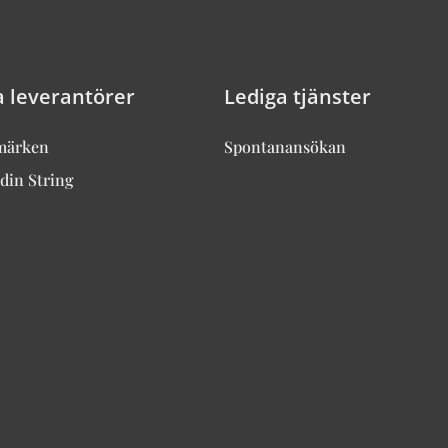
a leverantörer
Lediga tjänster
märken
Spontanansökan
din String