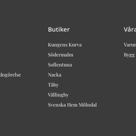
Butiker
Vår
Kungens Kurva
Varu
Södermalm
Bygg 
Sollentuna
edogörelse
Nacka
Täby
Vällingby
Svenska Hem Mölndal