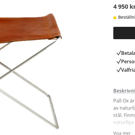
4 950 k
Beställn
Betal
Person
Valfri
Beskrivn
Pall Ox ä
av naturli
stål. Fin
naturliga
använder 
Visa mer