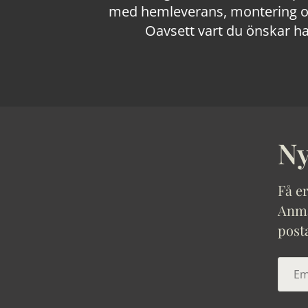
med hemleverans, montering och
Oavsett vart du önskar ha
Ny
Få er
Anmäl
post