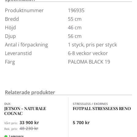
första Stressless-fåtöljen 1971. Det var den första
vilfåtöljen någonsin som var anpassad till kroppens
Produktnummer
196935
behov av rörelse och stöd, vilket beror på att man hela
Bredd
55 cm
tiden har komforten i fokus. När Ekornes arbetar med
Höjd
46 cm
att göra Stressless ännu bättre, till exempel genom att
Djup
56 cm
utveckla en ny teknisk detalj eller funktion, så
Antal i förpackning
1 styck, pris per styck
accepteras bara förändringar som lyfter komforten till
Leveranstid
6-8 veckor veckor
ännu högre nivåer.
Färg
PALOMA BLACK 19
Relaterade produkter
Finns i fler val (4)
DUX
STRESSLESS / EKORNES
JETSON - NATURALE
FOTPALL STRESSLESS RENO
COGNAC
33 900 kr
5 700 kr
Vårt pris:
48 230 kr
Rek. pris:
Lagervara