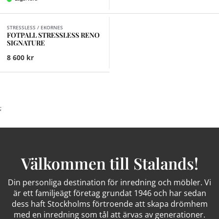
Finns i fler val (3)
STRESSLESS / EKORNES
FOTPALL STRESSLESS RENO
SIGNATURE
8 600 kr
;
Välkommen till Stalands!
Din personliga destination för inredning och möbler. Vi
är ett familjeägt företag grundat 1946 och har sedan
dess haft Stockholms förtroende att skapa drömhem
med en inredning som tål att ärvas av generationer.