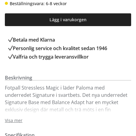
Beställningsvara: 6-8 veckor
Lägg i varukorgen
Betala med Klarna
Personlig service och kvalitet sedan 1946
Valfria och trygga leveransvillkor
Beskrivning
Fotpall Stressless Magic i läder Paloma med
underredet Signature i svartbets. Det nya underredet
Signature Base med Balance Adapt har en mycket
exklusiv design där metall och trä möts i en fin
harmoni. Magic finns att välja i flera utförande i läder
Visa mer
och olika färger, dessutom finns underredets
trädetaljer i 7 olika färger. Ekornes lanserade den
Specifikation