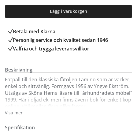
Lägg i varukorgen
Betala med Klarna
Personlig service och kvalitet sedan 1946
Valfria och trygga leveransvillkor
Beskrivning
Fotpall till den klassiska fåtöljen Lamino som är vacker,
enkel och sittvänlig. Formgavs 1956 av Yngve Ekström.
Utsågs av Sköna Hems läsare till "århundradets möbel"
1999. Här i oljad ek, men finns även i bok för enkelt köp
online. Välj mellan flera olika färger.
Visa mer
Vi säljer även kompletta set med fåtölj och fotpall till
förmånliga paketpriser. Genom att köpa ett färdigt set
Specifikation
säkerställs också att fårskinnet till såväl fåtölj som pall