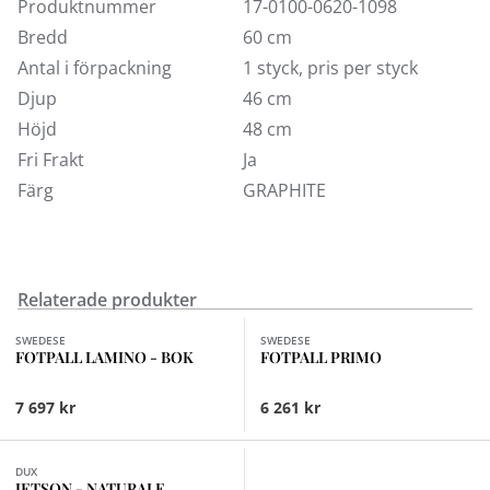
Produktnummer
17-0100-0620-1098
kommer från samma s.k färgbad och har samma
nyans.
Bredd
60 cm
Antal i förpackning
1 styck, pris per styck
Fri frakt inom Sverige.
Djup
46 cm
Höjd
48 cm
Fri Frakt
Ja
Färg
GRAPHITE
Relaterade produkter
Finns i fler val (6)
Finns i fler val (2)
SWEDESE
SWEDESE
FOTPALL LAMINO - BOK
FOTPALL PRIMO
7 697 kr
6 261 kr
DUX
JETSON - NATURALE