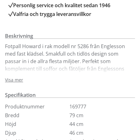
Personlig service och kvalitet sedan 1946
Valfria och trygga leveransvillkor
Beskrivning
Fotpall Howard i rak modell nr 5286 från Englesson
med fast klädsel. Smakfull och tidlös design som
passar in i de allra flesta miljöer. Perfekt som
komplement till soffor och fåtöljer från Englessons
Howard-serie och gör sig också bra som extra sittplats.
Visa mer
Mått: 46x79x44 cm. Plymån är av kallskum vilket gör att
Specifikation
den håller formen bra. Går även att få med lös klädsel
mot tillägg. Vi visar den här med svarta ben och
Produktnummer
169777
kromhjul samt i tyget Geneva Vintage som är ett
Bredd
79 cm
stentvättat bomullstyg som ger tyget dess speciella
Höjd
44 cm
charm. Pallen finns även som svängd modell samt i
Djup
46 cm
många andra tyger.