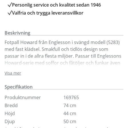
Personlig service och kvalitet sedan 1946
Valfria och trygga leveransvillkor
Beskrivning
Fotpall Howard från Englesson i svängd modell (5283)
med fast klädsel. Smakfull och tidlös design som
passar in i de allra flesta miljöer. Passar till Englessons
Howard-serie med soffor och fåtöljer och funkar även
som extra sittplats.
Visa mer
Plymån är av kallskum vilket gör att den håller formen
Specifikation
bra. Går även att få med lös klädsel mot tillägg. Vi visar
den här med svarta ben och kromhjul samt i tyget
Produktnummer
169765
Geneva Vintage som är ett stentvättat bomullstyg som
Bredd
74 cm
ger tyget dess speciella charm. Pallen finns även som
Höjd
44 cm
rak modell samt i många andra tyger.
Djup
50 cm