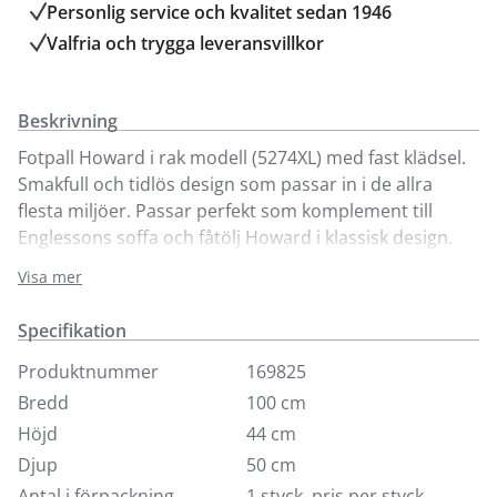
Personlig service och kvalitet sedan 1946
Valfria och trygga leveransvillkor
Beskrivning
Fotpall Howard i rak modell (5274XL) med fast klädsel.
Smakfull och tidlös design som passar in i de allra
flesta miljöer. Passar perfekt som komplement till
Englessons soffa och fåtölj Howard i klassisk design.
Visa mer
Plymån är av kallskum vilket gör att den håller formen
bra. Går även att få med lös klädsel mot tillägg. Vi visar
Specifikation
den här med svarta ben och kromhjul samt i tyget
Geneva Vintage som är ett stentvättat bomullstyg som
Produktnummer
169825
ger tyget dess speciella charm. Pallen finns även i
Bredd
100 cm
andra storlekar.
Höjd
44 cm
Djup
50 cm
Antal i förpackning
1 styck, pris per styck