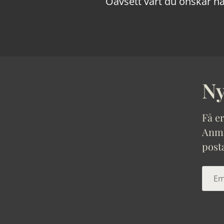
Oavsett vart du önskar ha
Ny
Få er
Anmäl
post