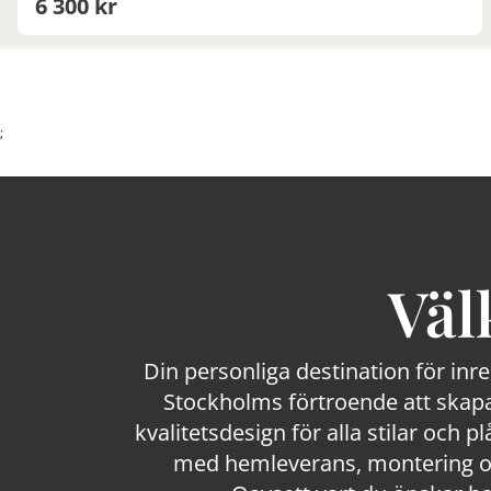
6 300 kr
;
Väl
Din personliga destination för inr
Stockholms förtroende att skapa
kvalitetsdesign för alla stilar och p
med hemleverans, montering och