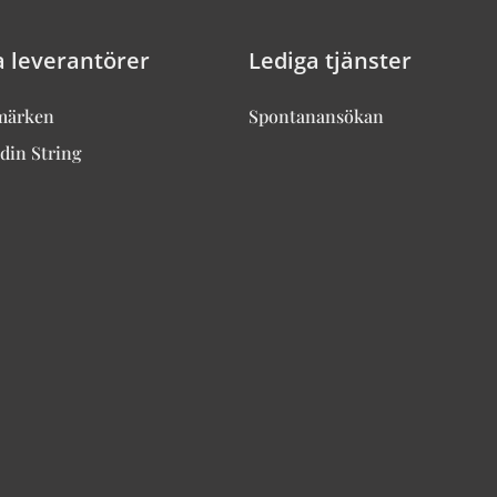
a leverantörer
Lediga tjänster
märken
Spontanansökan
din String