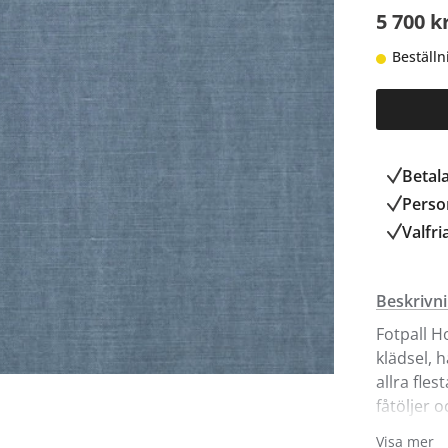
5 700 k
Beställn
Betal
Person
Valfri
Beskrivn
Fotpall H
klädsel, 
allra fle
fåtöljer 
Visa mer