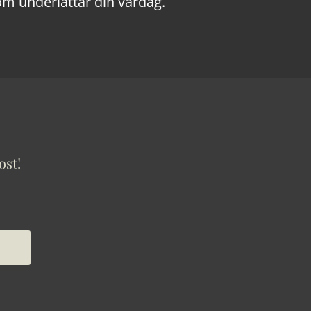
om underlättar din vardag.
ost!