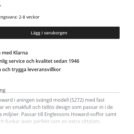
r
ingsvara: 2-8 veckor
Lägg i varukorgen
a med Klarna
lig service och kvalitet sedan 1946
a och trygga leveransvillkor
ing
oward i aningen svängd modell (5272) med fast
har en smakfull och tidlös design som passar in i de
sta miljöer. Passar till Englessons Howard-soffor samt
och funkar även perfekt som en extra sittplats.