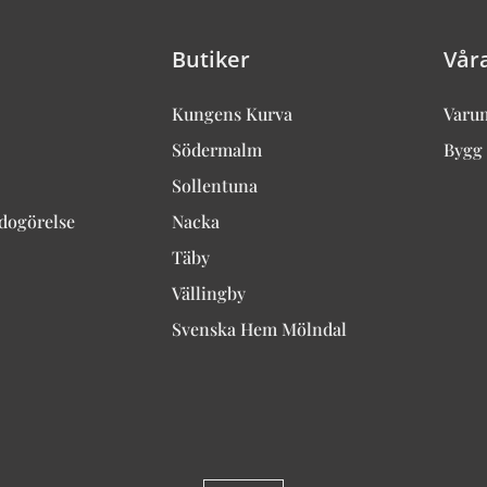
Butiker
Vår
Kungens Kurva
Varu
Södermalm
Bygg 
Sollentuna
edogörelse
Nacka
Täby
Vällingby
Svenska Hem Mölndal