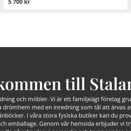
5 700 kr
kommen till Stala
edning och möbler. Vi är ett familjeägt företag g
 drömhem med en inredning som tål att ärvas av
lånböcker. I våra stora fysiska butiker kan du prov
 emballage. Genom vår hemsida erbjuder vi trygg