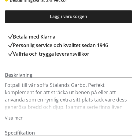
Beställningsvara: 2-8 veckor
Lägg i varukorgen
Betala med Klarna
Personlig service och kvalitet sedan 1946
Valfria och trygga leveransvillkor
Beskrivning
Fotpall till vår soffa Stalands Garbo. Perfekt
komplement för att sträcka ut benen på eller att
använda som en rymlig extra sitt plats tack vare dess
generösa bredd och djup. I samma serie finns även
Garbo fåtölj och soffa. Här säljer vi fotpallen i olika
Visa mer
tyger med svarta ben för enkelt köp online. För fler
benalternativ och tyger besök någon av våra butiker.
Specifikation