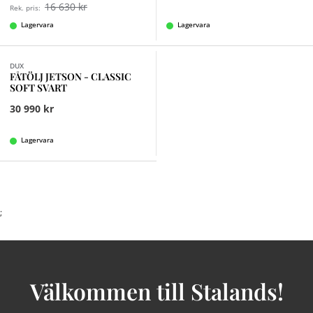
16 630 kr
Rek. pris:
Lagervara
Lagervara
DUX
FÅTÖLJ JETSON - CLASSIC
SOFT SVART
30 990 kr
Lagervara
;
Välkommen till Stalands!