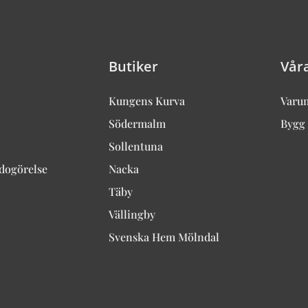
Butiker
Vår
Kungens Kurva
Varu
Södermalm
Bygg 
Sollentuna
edogörelse
Nacka
Täby
Vällingby
Svenska Hem Mölndal