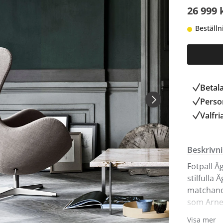
26 999 
Beställn
Betal
Person
Valfri
Beskrivn
Fotpall Ä
stilfulla
matchande
som Arne 
Hotel, i 
Visa mer