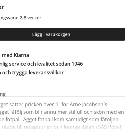
kr
ingsvara: 2-8 veckor
Lägg i varukorgen
a med Klarna
lig service och kvalitet sedan 1946
a och trygga leveransvillkor
ing
gget sätter pricken över "i" för Arne Jacobsen´s
 Ägget fåtölj som blir ännu mer stilfull och skön med en
 fotpall. Ägget fotpall kom samtidigt som fåtöljen
ritade till receptionen och lounge delen i SAS Royal
Köpenhamn. Det var där som han fick fria händer till