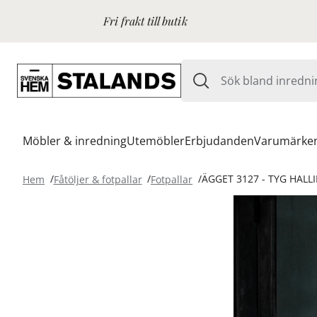
Fri frakt till butik
Möbler & inredning
Utemöbler
Erbjudanden
Varumärke
Hem
Fåtöljer & fotpallar
Fotpallar
ÄGGET 3127 - TYG HALL