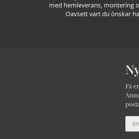
med hemleverans, montering och
Oavsett vart du önskar ha
Ny
Få er
Anmäl
post