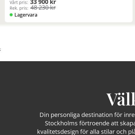
33 900 kr
Vårt pris:
48 230 kr
Rek. pris:
Lagervara
;
Väl
Din personliga destination för inr
Stockholms förtroende att skapa
kvalitetsdesign för alla stilar och p