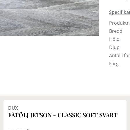
att skapa
en ny tek
Specifika
klädseln. 
Produkt
Bredd
Höjd
Djup
Antal i f
Färg
DUX
FÅTÖLJ JETSON - CLASSIC SOFT SVART