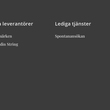
a leverantörer
Lediga tjänster
märken
Spontanansökan
din String