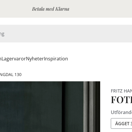
Betala med Klarna
n
Lagervaror
Nyheter
Inspiration
INGDAL 130
FRITZ HA
FOT
Utförand
ÄGGET 