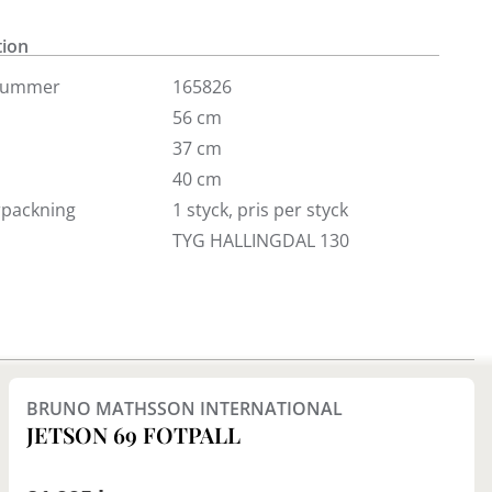
 sina idéer. Med Ägget var Arne först i världen med
nik som innebär ett kraftigt inre skumskal under
tion
Visas här i tyg Hallingdal.
nummer
165826
56 cm
37 cm
40 cm
örpackning
1 styck, pris per styck
TYG HALLINGDAL 130
BRUNO MATHSSON INTERNATIONAL
JETSON 69 FOTPALL