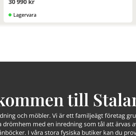
30 990 kr
Lagervara
kommen till Stala
edning och möbler. Vi är ett familjeägt företag g
 drömhem med en inredning som tål att ärvas av
lånböcker. I våra stora fysiska butiker kan du prov