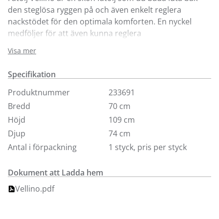
den steglösa ryggen på och även enkelt reglera
nackstödet för den optimala komforten. En nyckel
medföljer för att även kunna reglera
vinklingsmotstådet. Vellino fåtölj kan du matcha med
Visa mer
pallen i samma serie för en ännu skönare komfort. Vi
säljer den här i läder 5011 SA cognac och med sidor i
Specifikation
svart ek. Vill du ha den i annat utförande så är du
välkommen till våra butiker.
Produktnummer
233691
Bredd
70 cm
Höjd
109 cm
Djup
74 cm
Antal i förpackning
1 styck, pris per styck
Dokument att Ladda hem
Vellino.pdf