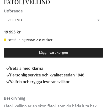
FÅTÖLJ VELLINO
Utförande
VELLINO
19 995 kr
Beställningsvara: 2-8 veckor
Lägg i varukorgen
Betala med Klarna
Personlig service och kvalitet sedan 1946
Valfria och trygga leveransvillkor
Beskrivning
Fåtölj Vellino är en skön fåtölj som du båda luta bak