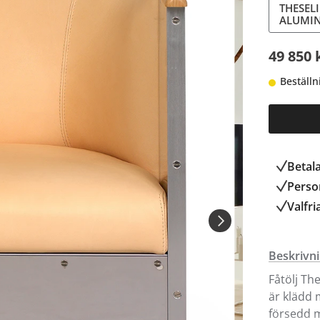
THESEL
ALUMI
49 850 
Beställn
Betal
Person
Valfri
Beskrivn
Fåtölj Th
är klädd 
försedd m