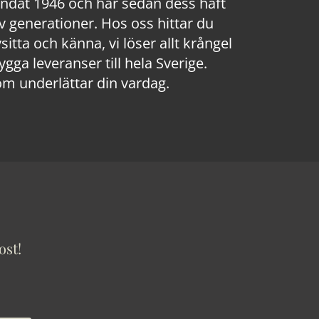
rundat 1946 och har sedan dess haft
 generationer. Hos oss hittar du
sitta och känna, vi löser allt krångel
a leveranser till hela Sverige.
om underlättar din vardag.
ost!