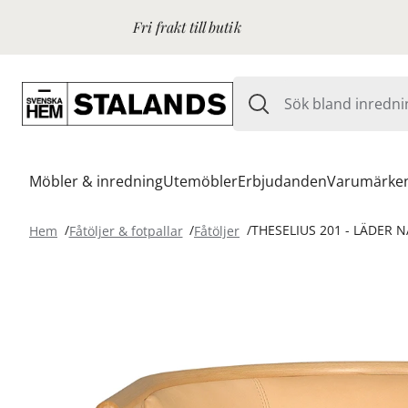
Fri frakt till butik
Möbler & inredning
Utemöbler
Erbjudanden
Varumärke
Hem
Fåtöljer & fotpallar
Fåtöljer
THESELIUS 201 - LÄDER