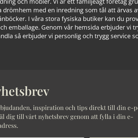
edning och möbler. Vi är ett familjeägt företag g
 drömhem med en inredning som tål att ärvas av
lånböcker. I våra stora fysiska butiker kan du prov
 emballage. Genom vår hemsida erbjuder vi trygg
ndla så erbjuder vi personlig och trygg service s
hetsbrev
bjudanden, inspiration och tips direkt till din e-p
 dig till vårt nyhetsbrev genom att fylla i din e-
adress.