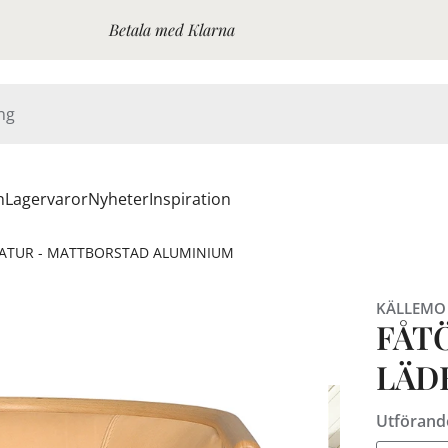
Betala med Klarna
n
Lagervaror
Nyheter
Inspiration
 NATUR - MATTBORSTAD ALUMINIUM
KÄLLEMO
FÅTÖ
LÄD
Utförand