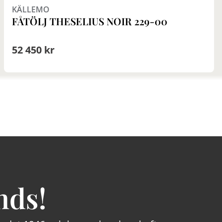
KÄLLEMO
FÅTÖLJ THESELIUS NOIR 229-00
52 450 kr
nds!