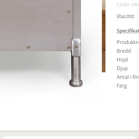
Läder ell
Theselius
Visa mer
mattborst
besök någ
Specifika
Produkt
Bredd
Höjd
Djup
Antal i f
Färg
Finns i fler val (11)