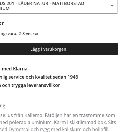
IUS 201 - LÄDER NATUR - MATTBORSTAD
NIUM
kr
ingsvara: 2-8 veckor
Lägg i varukorgen
a med Klarna
lig service och kvalitet sedan 1946
a och trygga leveransvillkor
ing
eselius från Källemo. Fåtöljen har en trästomme som
med polerad aluminium. Karm i skiktlimmad bok. Sits
ed Dymetrol och rygg med kallskum och hollofill.