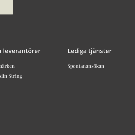
a leverantörer
Lediga tjänster
märken
Spontanansökan
din String