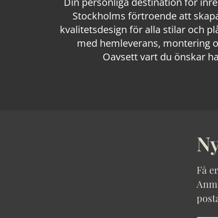
Din personliga destination för inr
Stockholms förtroende att skapa
kvalitetsdesign för alla stilar och p
med hemleverans, montering och
Oavsett vart du önskar ha
Ny
Få er
Anmäl
post