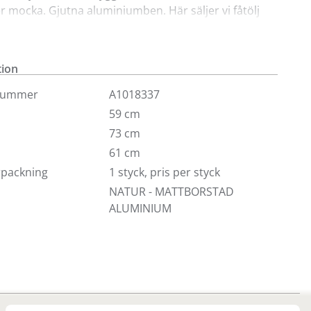
er mocka. Gjutna aluminiumben. Här säljer vi fåtölj
 201 i Mocka eller läder med polerad eller
ad aluminium och karm i natur. För fler utföranden
on av våra butiker.
tion
nummer
A1018337
59 cm
73 cm
61 cm
örpackning
1 styck, pris per styck
NATUR - MATTBORSTAD
ALUMINIUM