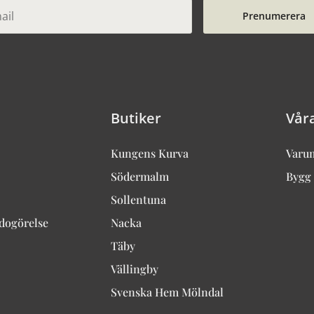
Prenumerera
Butiker
Vår
Kungens Kurva
Varu
Södermalm
Bygg 
Sollentuna
edogörelse
Nacka
Täby
Vällingby
Svenska Hem Mölndal