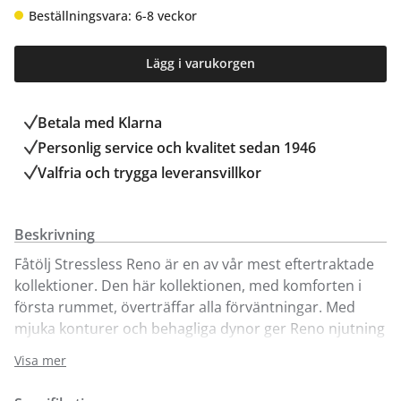
Beställningsvara: 6-8 veckor
Lägg i varukorgen
Betala med Klarna
Personlig service och kvalitet sedan 1946
Valfria och trygga leveransvillkor
Beskrivning
Fåtölj Stressless Reno är en av vår mest eftertraktade
kollektioner. Den här kollektionen, med komforten i
första rummet, överträffar alla förväntningar. Med
mjuka konturer och behagliga dynor ger Reno njutning
i överflöd. Med Stressless® patenterade system
Visa mer
Glide® och Plus® svarar Reno på kroppens minsta
rörelse. Tillsammans med en fullständig 360°