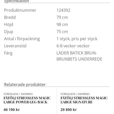
Specifikation
snurrfunktion och justerbart nackstöd ger den ett
överlägset stöd och makalös komfort. Komplettera
Produktnummer
124392
rummet med en matchande soffa, stol, tvåsitssoffa
Bredd
79 cm
eller sektionsmöbel i serien Manhattan eller Oslo.
Höjd
98 cm
Djup
75 cm
Detta pris avser endast fåtöljen. Pall finns att köpa
Antal i förpackning
1 styck, pris per styck
separat.
Leveranstid
6-8 veckor veckor
Färg
LÄDER BATICK BRUN-
BRUNBETS UNDERREDE
Relaterade produkter
Finns i fler val (9)
Finns i fler val (3)
STRESSLESS / EKORNES
STRESSLESS / EKORNES
FÅTÖLJ STRESSLESS MAGIC
FÅTÖLJ STRESSLESS MAGIC
LARGE POWER LEG/BACK
LARGE SIGNATURE
40 190 kr
29 890 kr