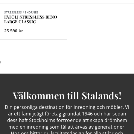
Finns i fler val (4)
STRESSLESS / EKORNES
FÅTÖLJ STRESSLESS RENO
LARGE CLASSIC
25 590 kr
;
Välkommen till Stalands!
Din personliga destination för inredning och möbler. Vi
är ett familjeägt företag grundat 1946 och har sedan
dess haft Stockholms förtroende att skapa drömhem
med en inredning som tål att ärvas av generationer.
Hos oss hittar du kvalitetsdesign för alla stilar och