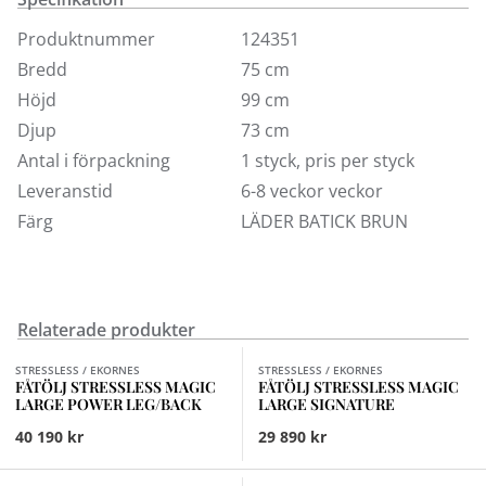
avslappning. Stressless-vilstolen Mayfair har en
fullständig 360° snurrfunktion samt vårt patenterade
Produktnummer
124351
Stressless Glide®-system, vilket ger maximalt stöd för
Bredd
75 cm
hela kroppen. Finns även att välja bland flera olika
Höjd
99 cm
tyger.
Djup
73 cm
Detta pris avser endast fåtöljen. Pall finns att köpa
Antal i förpackning
1 styck, pris per styck
separat.
Leveranstid
6-8 veckor veckor
Färg
LÄDER BATICK BRUN
Relaterade produkter
Finns i fler val (9)
Finns i fler val (3)
STRESSLESS / EKORNES
STRESSLESS / EKORNES
FÅTÖLJ STRESSLESS MAGIC
FÅTÖLJ STRESSLESS MAGIC
LARGE POWER LEG/BACK
LARGE SIGNATURE
40 190 kr
29 890 kr
Finns i fler val (4)