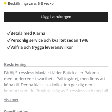
Beställningsvara: 6-8 veckor
Lägg i varukorgen
Betala med Klarna
Personlig service och kvalitet sedan 1946
Valfria och trygga leveransvillkor
Beskrivning
Fåtölj Stressless Mayfair i läder Batick eller Paloma
med underrede i svartbets. Pall ingår ej, men finns att
köpa till. Denna klassiska kollektion ger dig den
komfort som du förväntar dig av Stressless och med all
den elegans som du förväntar dig av den brittiska
Visa mer
huvudstaden. Med mjuka kurvor, stoppade armstöd
och spänstiga dynor inbjuder dessa vilstol till äkta
Specifikation