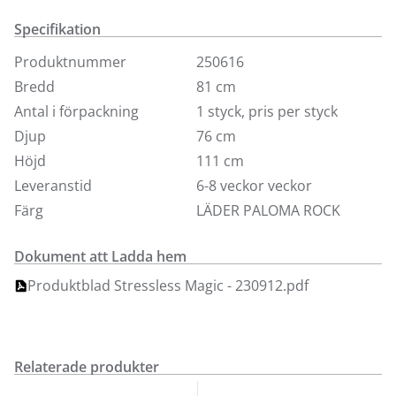
funktionen med ett enkelt handgrepp och koppla av en
Specifikation
stund. Det justerbara nackstödet gör att även du med
lång rygg sitter bekvämt i fåtöljen. Magic Power har
Produktnummer
250616
även en motoriserad komfortfunktion. Använd de
Bredd
81 cm
diskreta knapparna och justera fot och ryggstöd till
Antal i förpackning
1 styck, pris per styck
önskad position. Visas här i storlek Medium med läder
Djup
76 cm
i Paloma och Batick med Classic underrede i svartbets.
Höjd
111 cm
Leveranstid
6-8 veckor veckor
Färg
LÄDER PALOMA ROCK
Dokument att Ladda hem
Produktblad Stressless Magic - 230912.pdf
Relaterade produkter
Finns i fler val (9)
Finns i fler val (4)