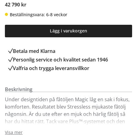
42 790 kr
Beställningsvara: 6-8 veckor
Lägg i varukorgen
Betala med Klarna
Personlig service och kvalitet sedan 1946
Valfria och trygga leveransvillkor
Beskrivning
Under designtiden på fåtöljen Magic låg en sak i fokus,
komforten. Resultatet blev Stressless mjukaste fåtölj
någonsin. Är du ute efter en mjuk och härlig fåtölj så
har du hittat rätt. Tack vare Plus™-systemet och den
speciella formen på både sits och rygg gör att fåtöljen
Visa mer
ger dig rätt stöd på alla de rätta ställena. Aktivera sov-