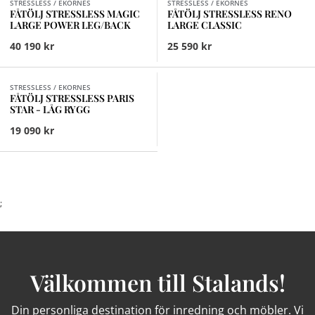
STRESSLESS / EKORNES
STRESSLESS / EKORNES
FÅTÖLJ STRESSLESS MAGIC
FÅTÖLJ STRESSLESS RENO
LARGE POWER LEG/BACK
LARGE CLASSIC
40 190 kr
25 590 kr
Finns i fler val (9)
STRESSLESS / EKORNES
FÅTÖLJ STRESSLESS PARIS
STAR - LÅG RYGG
19 090 kr
;
Välkommen till Stalands!
Din personliga destination för inredning och möbler. Vi