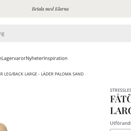
Betala med Klarna
n
Lagervaror
Nyheter
Inspiration
R LEG/BACK LARGE - LÄDER PALOMA SAND
STRESSLE
FÅT
LAR
Utförand