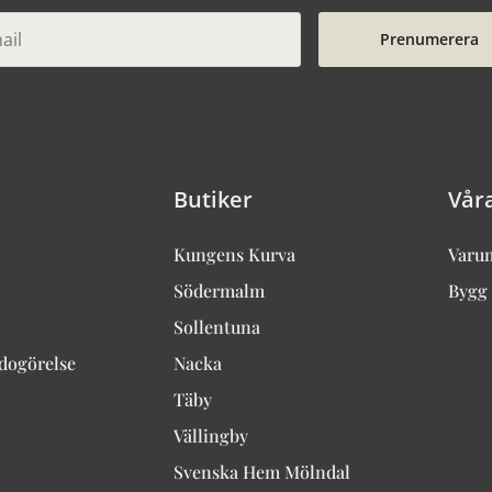
Prenumerera
Butiker
Vår
Kungens Kurva
Varu
Södermalm
Bygg 
Sollentuna
edogörelse
Nacka
Täby
Vällingby
Svenska Hem Mölndal