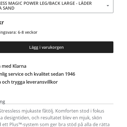
LESS MAGIC POWER LEG/BACK LARGE - LÄDER
A SAND
kr
ingsvara: 6-8 veckor
Lägg i varukorgen
a med Klarna
lig service och kvalitet sedan 1946
a och trygga leveransvillkor
ing
Stressless mjukaste fåtölj. Komforten stod i fokus
a designtiden, och resultatet blev en mjuk, skön
d ett Plus™-system som ger bra stöd på alla de rätta