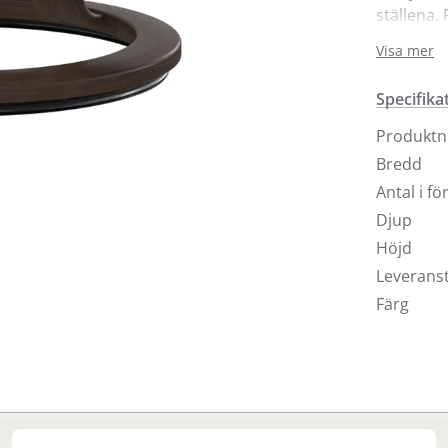
ställena.
enkelt ha
Visa mer
gör att ä
Power ha
Specifika
diskreta 
position.
Produkt
med Class
Bredd
Antal i f
Djup
Höjd
Leveranst
Färg