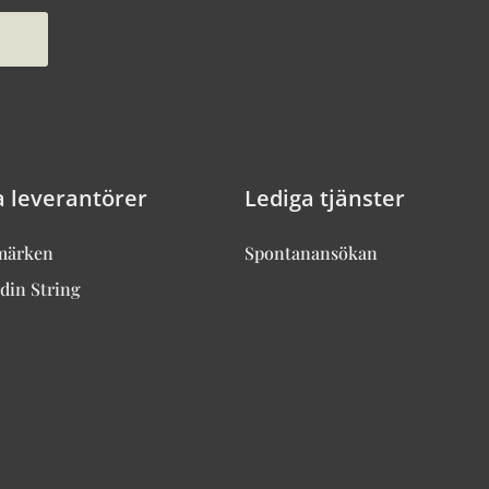
a leverantörer
Lediga tjänster
märken
Spontanansökan
din String