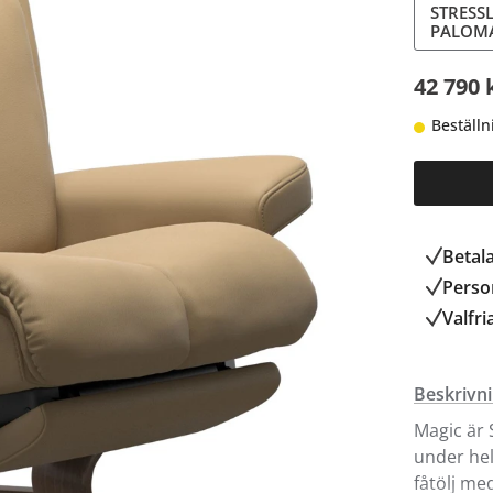
STRESS
PALOM
42 790 
Beställn
Betal
Person
Valfri
Beskrivn
Magic är 
under hel
fåtölj me