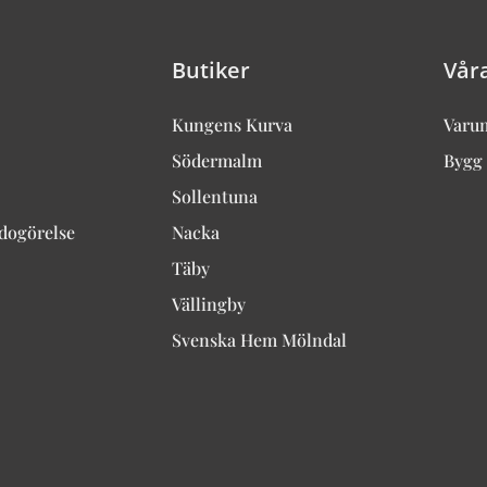
Butiker
Vår
Kungens Kurva
Varu
Södermalm
Bygg 
Sollentuna
edogörelse
Nacka
Täby
Vällingby
Svenska Hem Mölndal