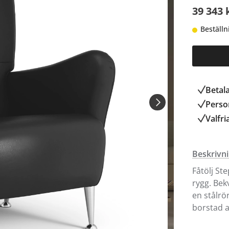
39 343 
Beställn
Betal
Person
Valfri
Beskrivn
Fåtölj St
rygg. Bek
en stålrö
borstad 