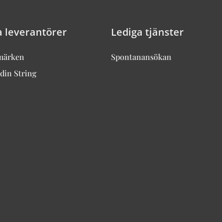
a leverantörer
Lediga tjänster
märken
Spontanansökan
din String