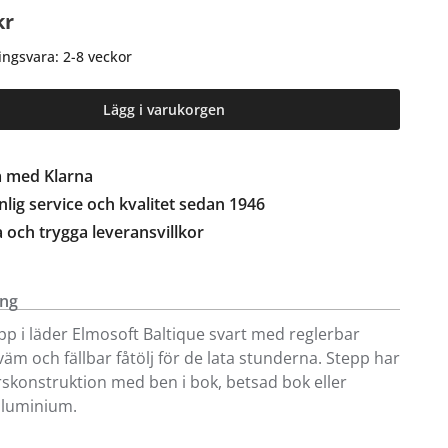
kr
ingsvara: 2-8 veckor
Lägg i varukorgen
a med Klarna
lig service och kvalitet sedan 1946
a och trygga leveransvillkor
ing
epp i läder Elmosoft Baltique svart med reglerbar
väm och fällbar fåtölj för de lata stunderna. Stepp har
rskonstruktion med ben i bok, betsad bok eller
aluminium.