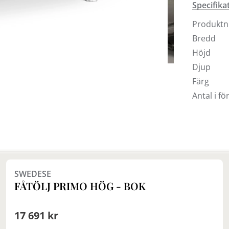
Specifika
Produkt
Bredd
Höjd
Djup
Färg
Antal i f
Finns i fler val (4)
SWEDESE
FÅTÖLJ PRIMO HÖG - BOK
17 691 kr