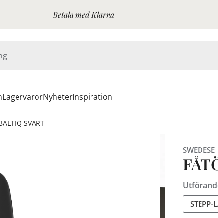
Betala med Klarna
n
Lagervaror
Nyheter
Inspiration
BALTIQ SVART
SWEDESE
FÅT
Utförand
STEPP-