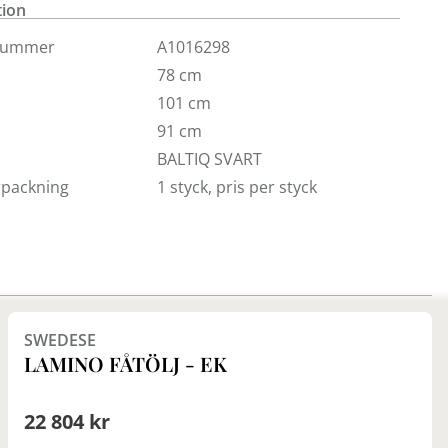
tion
nummer
A1016298
78 cm
101 cm
91 cm
BALTIQ SVART
örpackning
1 styck, pris per styck
Finns i fler val (7)
SWEDESE
LAMINO FÅTÖLJ - EK
22 804 kr