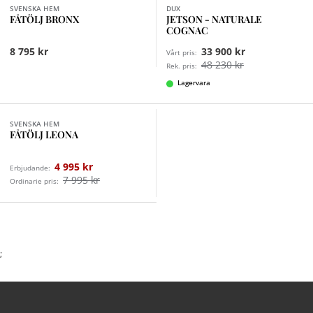
SVENSKA HEM
DUX
FÅTÖLJ BRONX
JETSON - NATURALE
COGNAC
8 795 kr
33 900 kr
Vårt pris:
48 230 kr
Rek. pris:
Lagervara
SVENSKA HEM
FÅTÖLJ LEONA
4 995 kr
Erbjudande:
7 995 kr
Ordinarie pris:
;