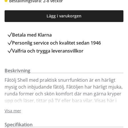
Beställningsvara: 2-8 veckor
Lägg i varukorgen
Betala med Klarna
Personlig service och kvalitet sedan 1946
Valfria och trygga leveransvillkor
Beskrivning
Fåtölj Shell med praktisk snurrfunktion är en härligt
mysig och inbjudande fåtölj. Fåtöljen har härligt mjuka,
runda former och skön komfort där man gärna kryper
upp och läser, tittar på TV eller bara vilar. Visas här i
flera olika färger, ytterligare tyger och klädslar finns att
Visa mer
titta på i våra butiker. Fotpall och nackkudde finns att
köpa till.
Specifikation