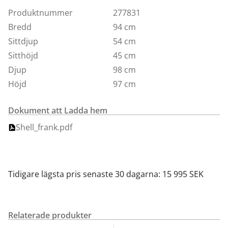
Var noga med att mäta ditt hem, då Shell är en stor
fåtölj.
Produktnummer
277831
Bredd
94 cm
Sittdjup
54 cm
Sitthöjd
45 cm
Djup
98 cm
Höjd
97 cm
Dokument att Ladda hem
Shell_frank.pdf
Tidigare lägsta pris senaste 30 dagarna: 15 995 SEK
Relaterade produkter