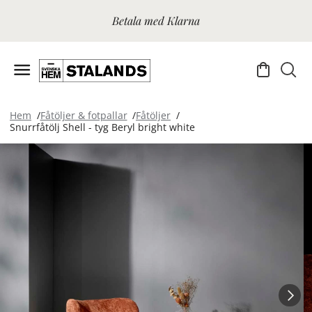
Betala med Klarna
Hem
Fåtöljer & fotpallar
Fåtöljer
Snurrfåtölj Shell - tyg Beryl bright white