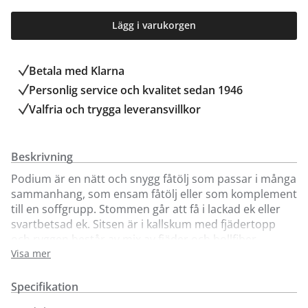
Lägg i varukorgen
Betala med Klarna
Personlig service och kvalitet sedan 1946
Valfria och trygga leveransvillkor
Beskrivning
Podium är en nätt och snygg fåtölj som passar i många
sammanhang, som ensam fåtölj eller som komplement
till en soffgrupp. Stommen går att få i lackad ek eller
svartbetsad ek. Sitsen är i kallskum med fjädertopp
och ryggen består av mix av fjäder och bollfiber.
Fåtöljen har snygga ribbor i ryggen men inte det
Visa mer
spänne som är med om du väljer Podium special. Här
säljer vi fåtölj Podium med svartbetsad ek i tyg eller
Specifikation
läder. Sömmarna går ton i ton med färgen på fåtöljen.