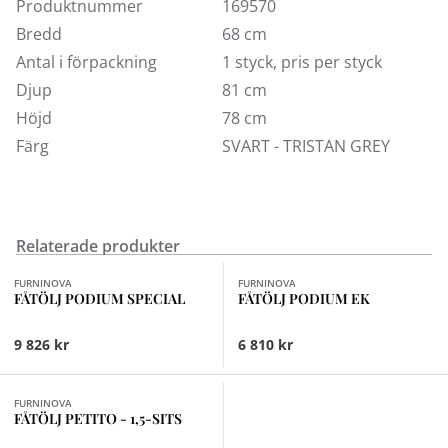
Produktnummer
169570
För att se fler varianter eller tyg- samt läderprover
Bredd
68 cm
besök någon av våra butiker.
Antal i förpackning
1 styck, pris per styck
Djup
81 cm
Höjd
78 cm
Färg
SVART - TRISTAN GREY
Relaterade produkter
Finns i fler val (4)
FURNINOVA
FURNINOVA
FÅTÖLJ PODIUM SPECIAL
FÅTÖLJ PODIUM EK
9 826 kr
6 810 kr
Finns i fler val (6)
FURNINOVA
FÅTÖLJ PETITO - 1,5-SITS