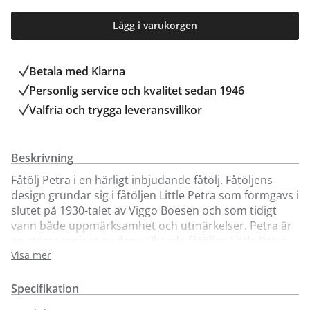
Lägg i varukorgen
Betala med Klarna
Personlig service och kvalitet sedan 1946
Valfria och trygga leveransvillkor
Beskrivning
Fåtölj Petra i en härligt inbjudande fåtölj. Fåtöljens
design grundar sig i fåtöljen Little Petra som formgavs i
slutet på 1930-talet av Viggo Boesen och som tidigt
vann både uppmärksamhet och utmärkelser. Petra är
en större variant av den välkända fåtöljen Little Petra,
här med högre rygg och något bredare design. Passar i
Visa mer
alla omgivningar. Säljs här i fårskinn Sahara eller
Moonlight samt tyg Karakorum med benstativ i valnöt
Specifikation
eller ek.