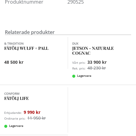
Produktnummer
290525
Finns även i set med fotpall.
Relaterade produkter
Finns i fler val (8)
& TRADITION
DUX
FÅTÖLJ WULFF + PALL
JETSON - NATURALE
COGNAC
48 500 kr
33 900 kr
Vårt pris:
48 230 kr
Rek. pris:
Lagervara
Finns i fler val (3)
CONFORM
FÅTÖLJ LIFE
9 990 kr
Erbjudande:
11 950 kr
Ordinarie pris:
Lagervara