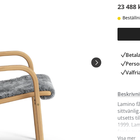
23 488 
Beställn
Betal
Person
Valfri
Beskrivn
Lamino få
sittvänli
utsetts t
1999. Lam
fanér av e
mellan fl
Visa mer