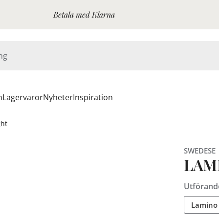
Betala med Klarna
n
Lagervaror
Nyheter
Inspiration
ght
SWEDESE
LAMI
Utförand
Lamino 