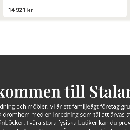
14 921 kr
kommen till Stala
edning och möbler. Vi är ett familjeägt företag g
 drömhem med en inredning som tål att ärvas av
lånböcker. I våra stora fysiska butiker kan du prov