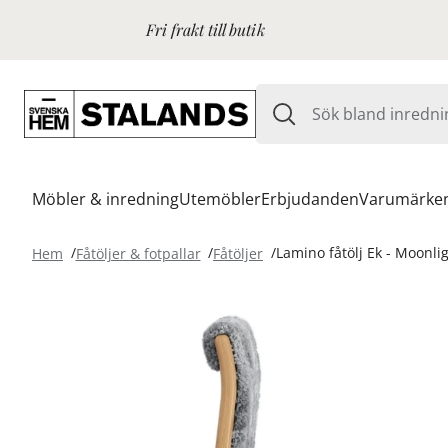
Fri frakt till butik
Möbler & inredning
Utemöbler
Erbjudanden
Varumärke
Hem
Fåtöljer & fotpallar
Fåtöljer
Lamino fåtölj Ek - Moonli