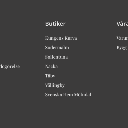
Butiker
Vår
Kungens Kurva
Varu
Södermalm
Bygg 
Sollentuna
edogörelse
Nacka
Täby
Vällingby
Svenska Hem Mölndal