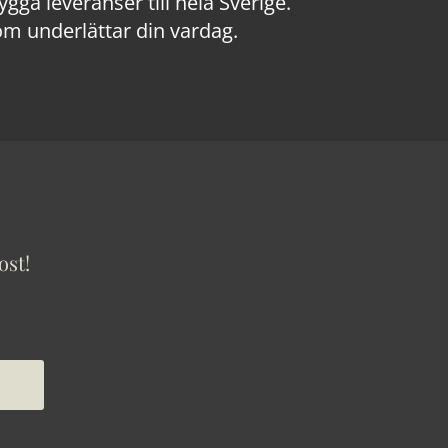
a leveranser till hela Sverige.
om underlättar din vardag.
ost!