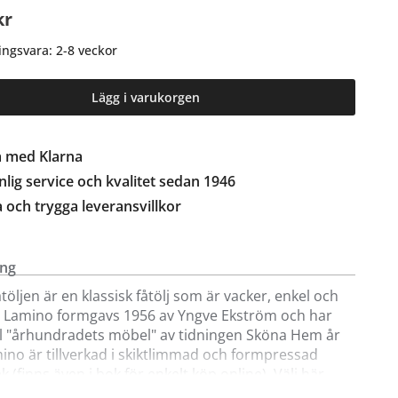
kr
ingsvara: 2-8 veckor
Lägg i varukorgen
a med Klarna
lig service och kvalitet sedan 1946
a och trygga leveransvillkor
ing
töljen är en klassisk fåtölj som är vacker, enkel och
g. Lamino formgavs 1956 av Yngve Ekström och har
ill "århundradets möbel" av tidningen Sköna Hem år
ino är tillverkad i skiktlimmad och formpressad
k (finns även i bok för enkelt köp online). Välj här
era olika fina färger av fårskinnsklädsel; Scandinavian