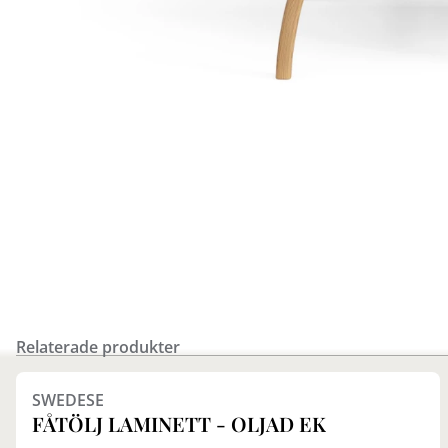
Relaterade produkter
Finns i fler val (7)
SWEDESE
FÅTÖLJ LAMINETT - OLJAD EK