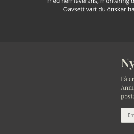
med hemleverans, montering och
Oavsett vart du önskar ha
Ny
Få er
Anmäl
post