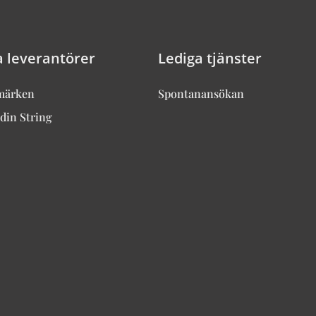
a leverantörer
Lediga tjänster
märken
Spontanansökan
din String