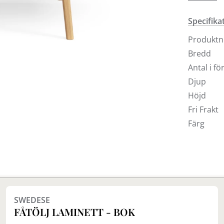
Grey, Sva
Sahara. Få
Specifika
Lamino pa
Produkt
en fåtölj
lika aktuel
Bredd
Antal i f
Köp din L
Djup
våra buti
Höjd
Fri frakt
Fri Frakt
Färg
Finns i fler val (7)
SWEDESE
FÅTÖLJ LAMINETT - BOK