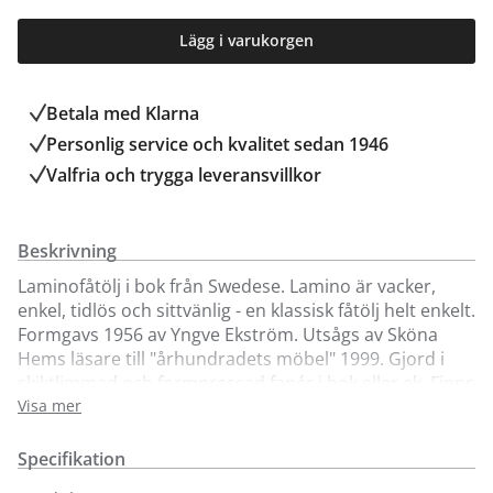
Lägg i varukorgen
Betala med Klarna
Personlig service och kvalitet sedan 1946
Valfria och trygga leveransvillkor
Beskrivning
Laminofåtölj i bok från Swedese. Lamino är vacker,
enkel, tidlös och sittvänlig - en klassisk fåtölj helt enkelt.
Formgavs 1956 av Yngve Ekström. Utsågs av Sköna
Hems läsare till "århundradets möbel" 1999. Gjord i
skiktlimmad och formpressad fanér i bok eller ek. Finns
att få med klädsel i fårskinn (svart, off white,
Visa mer
scandinavian grey, mörkgrått, espresso eller sahara), i
tyg eller läder. Nackkudde finns att köpa till separat.
Specifikation
Lamonofåtöljen i bok kan kompletteras med en vacker