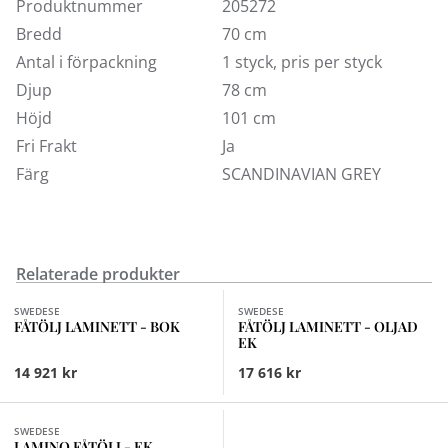
Produktnummer
205272
Lamino-pall i bok och fårskinn. Pris avser fåtölj utan
pall.Vi rekommenderar följande skötselprodukt från
Bredd
70 cm
Leather Master Scandinavia: Wool & Hair Cleaner och
Antal i förpackning
1 styck, pris per styck
Furniture Polish till trä.
Djup
78 cm
Fri frakt inom Sverige.
Höjd
101 cm
Fri Frakt
Ja
Färg
SCANDINAVIAN GREY
Relaterade produkter
Finns i fler val (7)
Finns i fler val (7)
SWEDESE
SWEDESE
FÅTÖLJ LAMINETT - BOK
FÅTÖLJ LAMINETT - OLJAD
EK
14 921 kr
17 616 kr
Finns i fler val (7)
SWEDESE
LAMINO FÅTÖLJ - EK