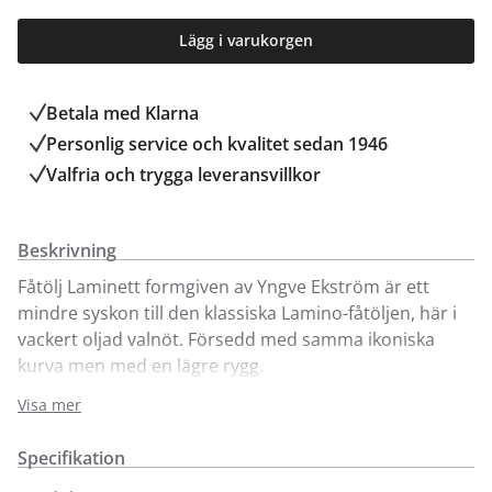
Lägg i varukorgen
Betala med Klarna
Personlig service och kvalitet sedan 1946
Valfria och trygga leveransvillkor
Beskrivning
Fåtölj Laminett formgiven av Yngve Ekström är ett
mindre syskon till den klassiska Lamino-fåtöljen, här i
vackert oljad valnöt. Försedd med samma ikoniska
kurva men med en lägre rygg.
Tillverkad i skiktlimmad och formpressad fanér och
Visa mer
finns i flera olika träslag, färger och klädslar.
Precis som Lamino är Laminett en tidlös klassiker som
Specifikation
håller i generationer.