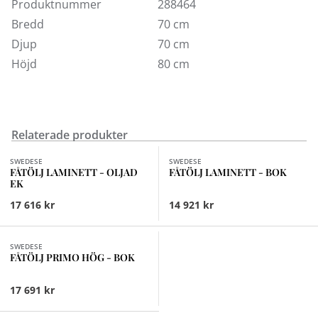
Produktnummer
288464
Visas här i med fårskinn i sju olika färger och oljad
Bredd
70 cm
valnöt.
Djup
70 cm
Höjd
80 cm
Relaterade produkter
Finns i fler val (7)
Finns i fler val (7)
SWEDESE
SWEDESE
FÅTÖLJ LAMINETT - OLJAD
FÅTÖLJ LAMINETT - BOK
EK
17 616 kr
14 921 kr
Finns i fler val (4)
SWEDESE
FÅTÖLJ PRIMO HÖG - BOK
17 691 kr