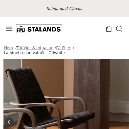
Betala med Klarna
Hem
Fåtöljer & fotpallar
Fåtöljer
Laminett oljad valnöt - Offwhite