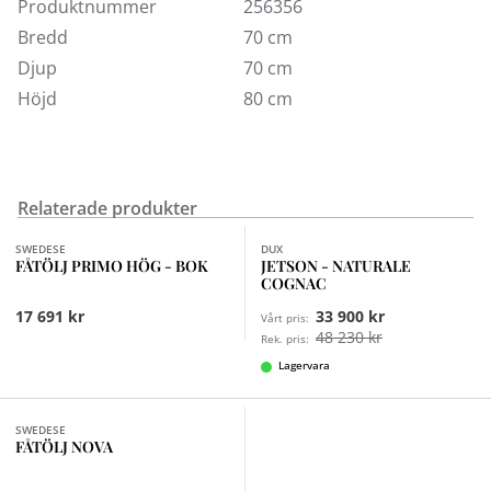
Produktnummer
256356
Visas här i med fårskinn i sju olika färger och oljad ek.
Bredd
70 cm
Djup
70 cm
Höjd
80 cm
Relaterade produkter
Finns i fler val (4)
SWEDESE
DUX
FÅTÖLJ PRIMO HÖG - BOK
JETSON - NATURALE
COGNAC
17 691 kr
33 900 kr
Vårt pris:
48 230 kr
Rek. pris:
Lagervara
SWEDESE
FÅTÖLJ NOVA