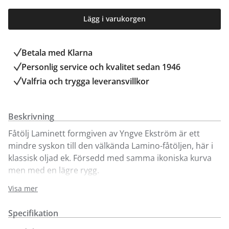
Lägg i varukorgen
Betala med Klarna
Personlig service och kvalitet sedan 1946
Valfria och trygga leveransvillkor
Beskrivning
Fåtölj Laminett formgiven av Yngve Ekström är ett
mindre syskon till den välkända Lamino-fåtöljen, här i
klassisk oljad ek. Försedd med samma ikoniska kurva
men med en lägre rygg.
Tillverkad i skiktlimmad och formpressad fanér och
Visa mer
finns i flera olika träslag, färger och klädslar.
Precis som Lamino är Laminett en tidlös klassiker som
Specifikation
håller i generationer.