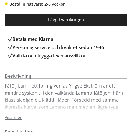
Beställningsvara: 2-8 veckor
Lägg i varukorgen
Betala med Klarna
Personlig service och kvalitet sedan 1946
Valfria och trygga leveransvillkor
Beskrivning
Fåtölj Laminett formgiven av Yngve Ekström är ett
mindre syskon till den välkända Lamino-fåtöljen, här i
klassisk oljad ek, klädd i läder. Försedd med samma
ikoniska kurva som Lamino men med en lägre rygg,
vilket ger fåtöljen ett nättare uttryck.
Visa mer
Tillverkad i skiktlimmad och formpressad fanér och
finns i flera olika träslag, färger och klädslar.
Specifikation