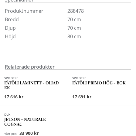
Precis som Lamino är Laminett en tidlös klassiker som
håller i generationer.
Produktnummer
288478
Bredd
70 cm
Visas här klädd i läder i olika färger samt oljad ek.
Djup
70 cm
Höjd
80 cm
Relaterade produkter
Finns i fler val (7)
Finns i fler val (4)
SWEDESE
SWEDESE
FÅTÖLJ LAMINETT - OLJAD
FÅTÖLJ PRIMO HÖG - BOK
EK
17 616 kr
17 691 kr
DUX
JETSON - NATURALE
COGNAC
33 900 kr
Vårt pris: