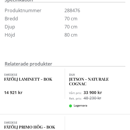
Precis som Lamino är Laminett en tidlös klassiker som
håller i generationer.
Produktnummer
288476
Bredd
70 cm
Visas här klädd i läder i olika färger samt oljad ek.
Djup
70 cm
Höjd
80 cm
Relaterade produkter
Finns i fler val (7)
SWEDESE
DUX
FÅTÖLJ LAMINETT - BOK
JETSON - NATURALE
COGNAC
14 921 kr
33 900 kr
Vårt pris:
48 230 kr
Rek. pris:
Lagervara
Finns i fler val (4)
SWEDESE
FÅTÖLJ PRIMO HÖG - BOK