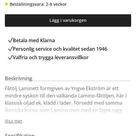
Beställningsvara: 2-8 veckor
Lägg i varukorgen
Betala med Klarna
Personlig service och kvalitet sedan 1946
Valfria och trygga leveransvillkor
Beskrivning
Fåtölj Laminett formgiven av Yngve Ekström är ett
mindre syskon till den välkända Lamino-fåtöljen, här i
klassisk oljad ek, klädd i läder. Försedd med samma
ikoniska kurva som Lamino men med en lägre rygg,
vilket ger fåtöljen ett nättare uttryck.
Visa mer
Tillverkad i skiktlimmad och formpressad fanér och
finns i flera olika träslag, färger och klädslar.
Specifikation