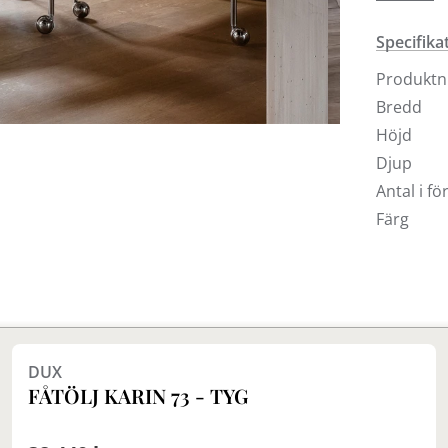
rödbrun 
stål och 
Specifika
Produkt
Bredd
Höjd
Djup
Antal i f
Färg
DUX
FÅTÖLJ KARIN 73 - TYG