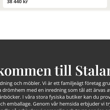
38 440 kr
kommen till Stala
edning och möbler. Vi är ett familjeägt företag g
 drömhem med en inredning som tål att ärvas av
lånböcker. I våra stora fysiska butiker kan du prov
 emballage. Genom vår hemsida erbjuder vi trygg