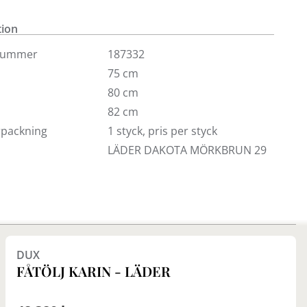
med bärande hampduk flax. Underrede i förkromat
hjul. Välkommen till våra butiker för fler utföranden.
tion
nummer
187332
75 cm
80 cm
82 cm
örpackning
1 styck, pris per styck
LÄDER DAKOTA MÖRKBRUN 29
Finns i fler val (3)
DUX
FÅTÖLJ KARIN - LÄDER