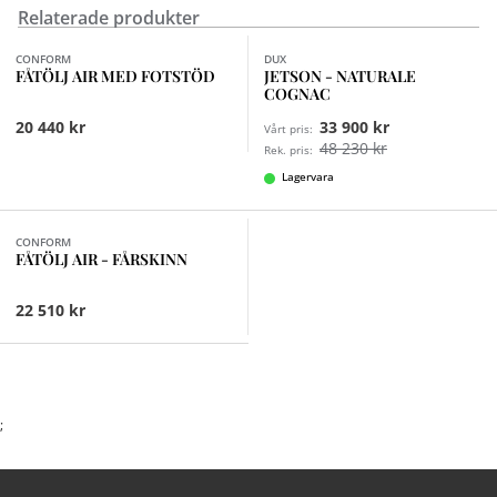
Relaterade produkter
Finns i fler val (10)
CONFORM
DUX
FÅTÖLJ AIR MED FOTSTÖD
JETSON - NATURALE
COGNAC
20 440 kr
33 900 kr
Vårt pris:
48 230 kr
Rek. pris:
Lagervara
Finns i fler val (4)
CONFORM
FÅTÖLJ AIR - FÅRSKINN
22 510 kr
;