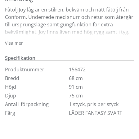
Fåtölj Joy låg är en stilren, bekväm och nätt fåtölj från
Conform. Underrede med snurr och retur som återgår
till ursprungsläge samt gungfunktion för extra
bekvämlighet. Joy finns även med hög rygg samt i tyg.
Visas här i läder fantasy och naturell med underrede i
Visa mer
svart metall. Besök någon av våra butiker för fler
utföranden.
Specifikation
Produktnummer
156472
Bredd
68 cm
Höjd
91 cm
Djup
75 cm
Antal i förpackning
1 styck, pris per styck
Färg
LÄDER FANTASY SVART