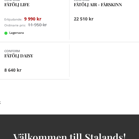
FÅTÖLJ LIFE
FÅTÖLJ AIR - FÅRSKINN
9 990 kr
22 510 kr
Erbjudande:
11 950 kr
Ordinarie pris:
Lagervara
Finns i fler val (6)
CONFORM
FÅTÖLJ DAISY
8 640 kr
;
Välkommen till Stalands!