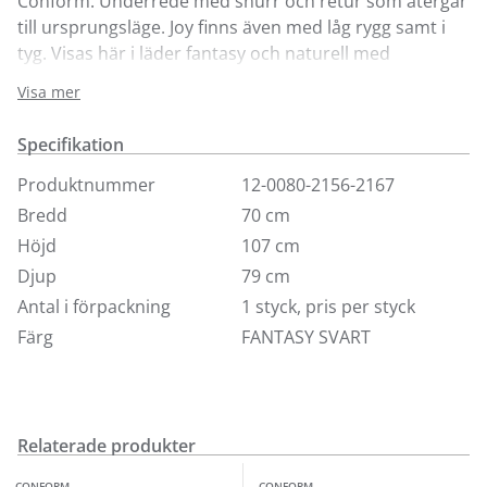
Conform. Underrede med snurr och retur som återgår
till ursprungsläge. Joy finns även med låg rygg samt i
tyg. Visas här i läder fantasy och naturell med
underrede i kromad metall. Besök någon av våra
Visa mer
butiker för fler utföranden.
Specifikation
Produktnummer
12-0080-2156-2167
Bredd
70 cm
Höjd
107 cm
Djup
79 cm
Antal i förpackning
1 styck, pris per styck
Färg
FANTASY SVART
Relaterade produkter
Finns i fler val (3)
Finns i fler val (4)
CONFORM
CONFORM