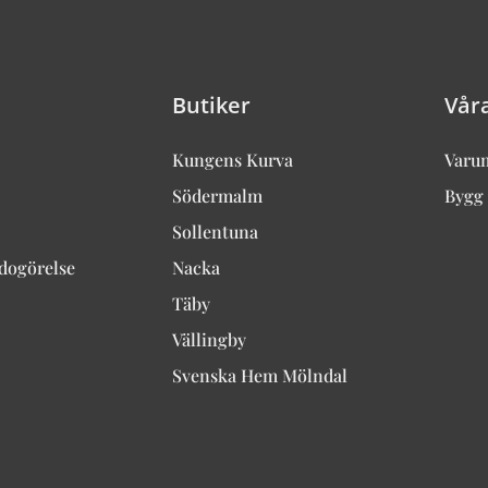
Butiker
Vår
Kungens Kurva
Varu
Södermalm
Bygg 
Sollentuna
edogörelse
Nacka
Täby
Vällingby
Svenska Hem Mölndal