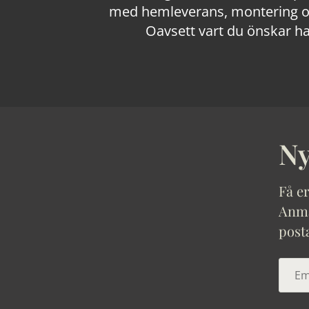
med hemleverans, montering och
Oavsett vart du önskar ha
Ny
Få er
Anmäl
post