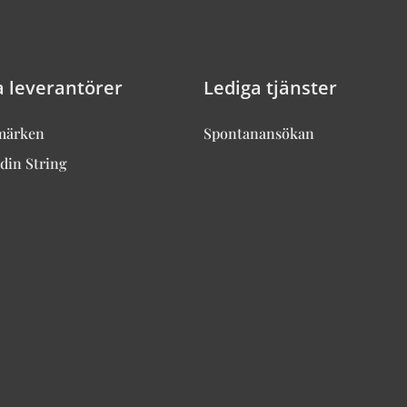
a leverantörer
Lediga tjänster
märken
Spontanansökan
din String