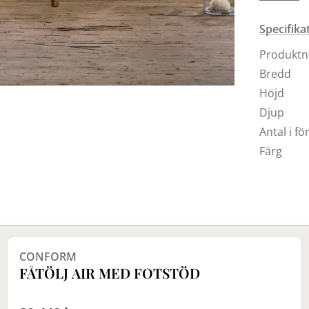
extra bek
Specifika
Produkt
Bredd
Höjd
Djup
Antal i f
Färg
Finns i fler val (10)
CONFORM
FÅTÖLJ AIR MED FOTSTÖD