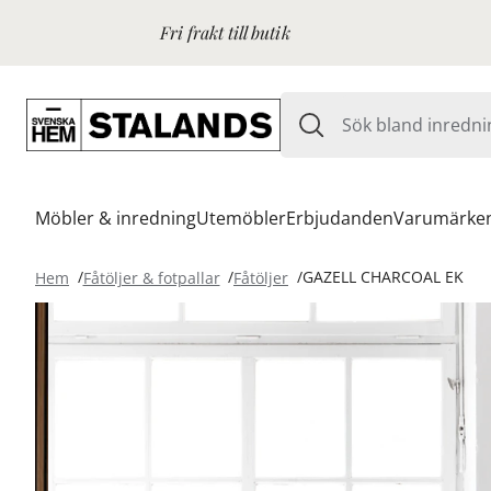
Fri frakt till butik
Möbler & inredning
Utemöbler
Erbjudanden
Varumärke
Hem
Fåtöljer & fotpallar
Fåtöljer
GAZELL CHARCOAL EK