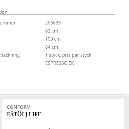
vämlighet.
tion
nummer
266833
62 cm
100 cm
84 cm
örpackning
1 styck, pris per styck
ESPRESSO EK
Finns i fler val (3)
CONFORM
FÅTÖLJ LIFE