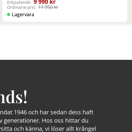
9 990 kr
Erbjudande:
11 950 kr
Ordinarie pris:
Lagervara
nds!
rundat 1946 och har sedan dess haft
 generationer. Hos oss hittar du
sitta och känna, vi löser allt krångel