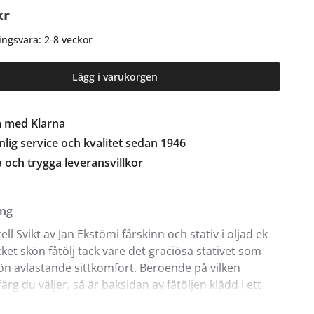
kr
ingsvara: 2-8 veckor
Lägg i varukorgen
a med Klarna
lig service och kvalitet sedan 1946
a och trygga leveransvillkor
ing
ell Svikt av Jan Ekstömi fårskinn och stativ i oljad ek
ket skön fåtölj tack vare det graciösa stativet som
ön avlastande sittkomfort. Beroende på vilken
ärg du väljer, så är baksidan av fåtöljen klädd i ett
färg av tyget Arts. Pall finns även att köpa till för