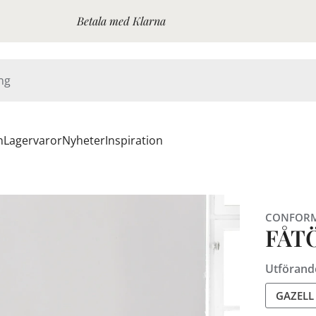
Betala med Klarna
n
Lagervaror
Nyheter
Inspiration
CONFOR
FÅT
Utförand
GAZELL