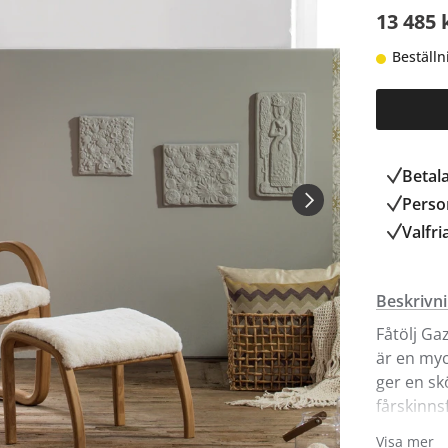
13 485 
Beställn
Betal
Person
Valfri
Beskrivn
Fåtölj Gaz
är en myc
ger en sk
fårskinnsf
matchande 
Visa mer