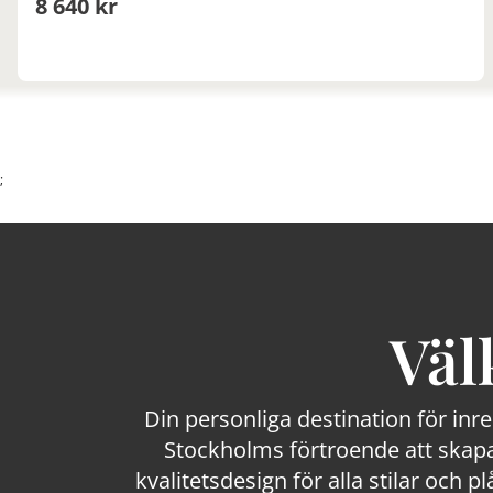
8 640 kr
;
Väl
Din personliga destination för inr
Stockholms förtroende att skapa
kvalitetsdesign för alla stilar och p