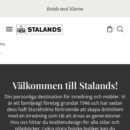
Betala med Klarna
hej
;
Välkommen till Stalands!
Din personliga destination för inredning och möbler. Vi
är ett familjeägt företag grundat 1946 och har sedan
dess haft Stockholms förtroende att skapa drömhem
med en inredning som tål att ärvas av generationer.
Hos oss hittar du kvalitetsdesign för alla stilar och
plånböcker. I våra stora fysiska butiker kan du