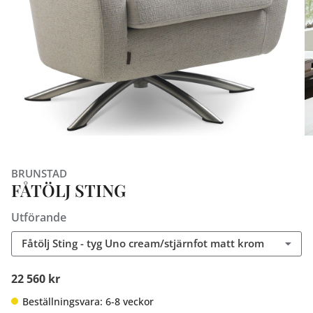
BRUNSTAD
FÅTÖLJ STING
Utförande
Fåtölj Sting - tyg Uno cream/stjärnfot matt krom
22 560 kr
Beställningsvara: 6-8 veckor