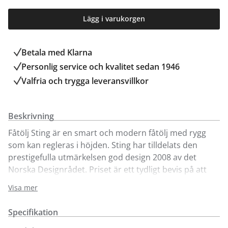
Lägg i varukorgen
Betala med Klarna
Personlig service och kvalitet sedan 1946
Valfria och trygga leveransvillkor
Beskrivning
Fåtölj Sting är en smart och modern fåtölj med rygg
som kan regleras i höjden. Sting har tilldelats den
prestigefulla utmärkelsen god design 2008 av det
Norska Designrådet. Priset är ett tydligt bevis på att
god formgivning alltid vinner i längden.Vi visar Sting
Visa mer
här i läder classic nero och fot i matt krom. För flera
läder och tyger besök någon av våra 6 butiker.
Specifikation