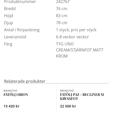
Produktnummer
242767
Bredd
76 cm
Höjd
83 cm
Djup
78 cm
Antal i förpackning
1 styck, pris per styck
Leveranstid
6-8 veckor veckor
Färg
TYG UNO
CREAM/STJÄRNFOT MATT
KROM
Relaterade produkter
Finns i fler val (2)
BRUNSTAD
BRUNSTAD
FÅTÖLJ ORION
FÅTÖLJ PAZ - RECLINER M
KRYSSFOT
13 420 kr
22 500 kr