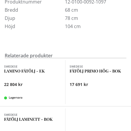
Primo finns även som låg modell samt med tillhörande
Produktnummer
12-0100-0092-1097
fotpall.
Bredd
68 cm
Djup
78 cm
Höjd
104 cm
Relaterade produkter
Finns i fler val (7)
Finns i fler val (4)
SWEDESE
SWEDESE
LAMINO FÅTÖLJ - EK
FÅTÖLJ PRIMO HÖG - BOK
22 804 kr
17 691 kr
Lagervara
Finns i fler val (7)
SWEDESE
FÅTÖLJ LAMINETT - BOK