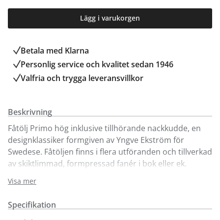
Lägg i varukorgen
Betala med Klarna
Personlig service och kvalitet sedan 1946
Valfria och trygga leveransvillkor
Beskrivning
Fåtölj Primo hög inklusive tillhörande nackkudde, en
designklassiker formgiven av Yngve Ekström för
Swedese. Fåtöljen finns i flera utföranden och tillverkad
av skiktlimmad, formpressad fanér i bok eller ek.
Sadelgjord natur eller svart, alternativt flätat remläder
Visa mer
i natur eller svart.
Specifikation
Visas här i oljad ek med sadelgjord i svart eller natur.