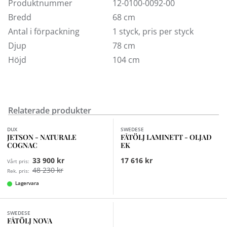
Produktnummer
12-0100-0092-00
Bredd
68 cm
Antal i förpackning
1 styck, pris per styck
Djup
78 cm
Höjd
104 cm
Relaterade produkter
Finns i fler val (7)
DUX
SWEDESE
JETSON - NATURALE
FÅTÖLJ LAMINETT - OLJAD
COGNAC
EK
33 900 kr
17 616 kr
Vårt pris:
48 230 kr
Rek. pris:
Lagervara
SWEDESE
FÅTÖLJ NOVA