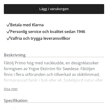
Lägg i varukorgen
Betala med Klarna
Personlig service och kvalitet sedan 1946
Valfria och trygga leveransvillkor
Beskrivning
Fåtölj Primo hög med nackkudde, en designklassiker
formgiven av Yngve Ekström för Swedese. Fåtöljen
finns i flera utföranden och tillverkad av skiktlimmad,
formpressad fanér i bok eller ek. Sadelgjord natur eller
svart, alternativt flätat remläder i natur eller svart.
Visa mer
Visas här i bok, i fyra utföranden. Primo finns även som
Specifikation
låg modell samt med tillhörande fotpall.