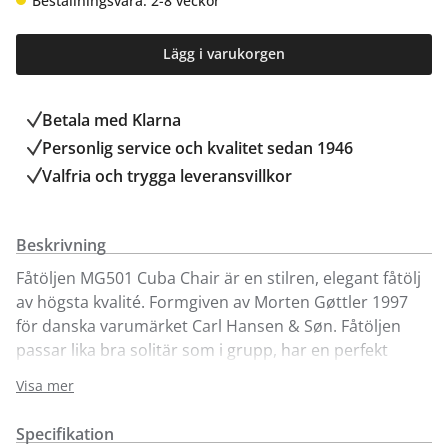
Beställningsvara: 2-8 veckor
Lägg i varukorgen
Betala med Klarna
Personlig service och kvalitet sedan 1946
Valfria och trygga leveransvillkor
Beskrivning
Fåtöljen MG501 Cuba Chair är en stilren, elegant fåtölj
av högsta kvalité. Formgiven av Morten Gøttler 1997
för danska varumärket Carl Hansen & Søn. Fåtöljen
passar lika bra solitär som i grupp, har en perfekt
balans mellan form och funktion och är enkel att flytta
Visa mer
på/fälla ihop. Här visar vi MG501 Cuba Chair i tre
utföranden, i massiv ek med sits och rygg i
Specifikation
sandelgjord.