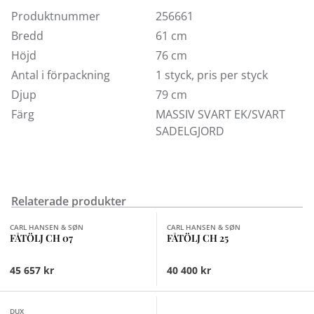
Produktnummer
256661
Bredd
61 cm
Höjd
76 cm
Antal i förpackning
1 styck, pris per styck
Djup
79 cm
Färg
MASSIV SVART EK/SVART
SADELGJORD
Relaterade produkter
Finns i fler val (2)
CARL HANSEN & SØN
CARL HANSEN & SØN
FÅTÖLJ CH 07
FÅTÖLJ CH 25
45 657 kr
40 400 kr
DUX