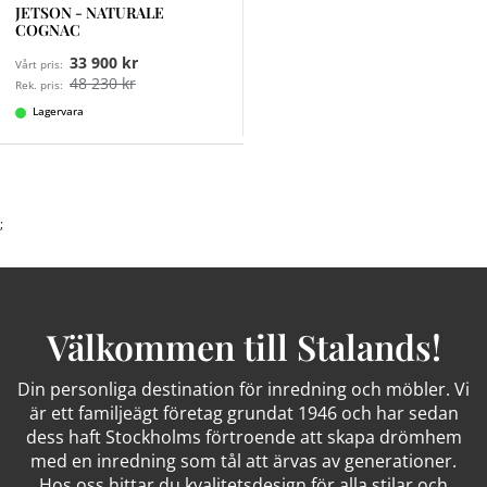
JETSON - NATURALE
COGNAC
33 900 kr
Vårt pris:
48 230 kr
Rek. pris:
Lagervara
;
Välkommen till Stalands!
Din personliga destination för inredning och möbler. Vi
är ett familjeägt företag grundat 1946 och har sedan
dess haft Stockholms förtroende att skapa drömhem
med en inredning som tål att ärvas av generationer.
Hos oss hittar du kvalitetsdesign för alla stilar och