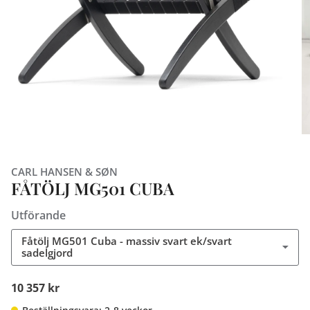
CARL HANSEN & SØN
FÅTÖLJ MG501 CUBA
Utförande
Fåtölj MG501 Cuba - massiv svart ek/svart
sadelgjord
10 357 kr