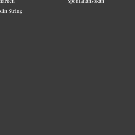
märken
Spontanansökan
din String