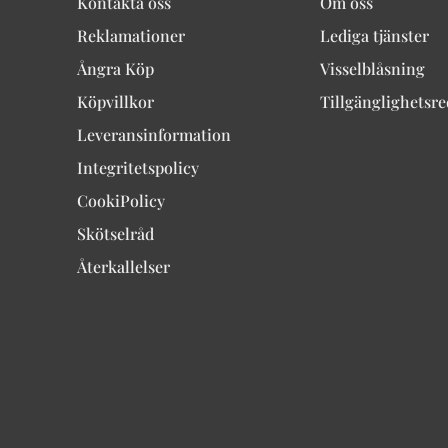
Kontakta oss
Om oss
Reklamationer
Lediga tjänster
Ångra Köp
Visselblåsning
Köpvillkor
Tillgänglighetsr
Leveransinformation
Integritetspolicy
CookiPolicy
Skötselråd
Återkallelser