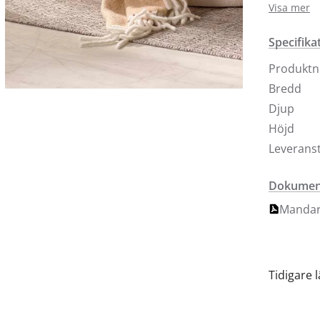
många and
Visa mer
våra buti
kontrolle
Specifika
fåtölj.
Produkt
Fåtöljen 
Bredd
ryggplymå
Djup
Höjd
Leveranst
Dokument
Mandar
Tidigare 