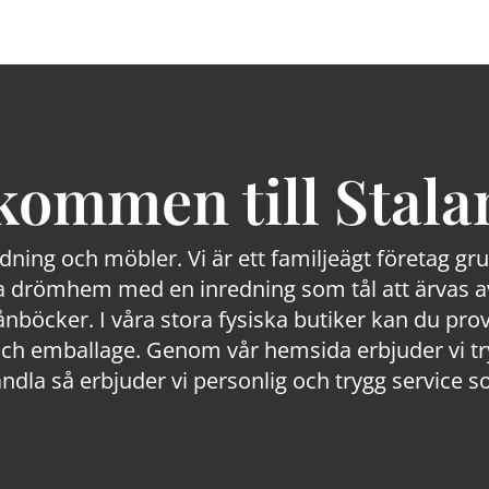
kommen till Stala
edning och möbler. Vi är ett familjeägt företag g
 drömhem med en inredning som tål att ärvas av
lånböcker. I våra stora fysiska butiker kan du prov
 emballage. Genom vår hemsida erbjuder vi trygg
ndla så erbjuder vi personlig och trygg service s