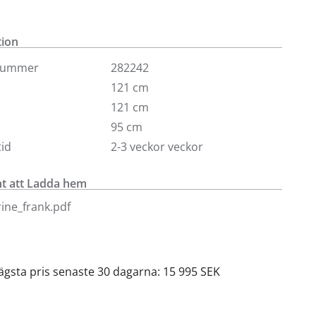
ra olika tygalternativ. Varmt välkommen till en utav
ker för att se andra tyger. Var noga med att
ra att Mandarine går in i ditt hem, då det är en stor
tion
nummer
282242
har en stomme i massivt trä/nozag. Sitt- och
121 cm
 i 35 kg kallskum samt fiberbollar och rivet kallskum.
121 cm
95 cm
id
2-3 veckor veckor
 att Ladda hem
ine_frank.pdf
lägsta pris senaste 30 dagarna: 15 995 SEK