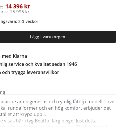
14 396 kr
e:
15 995 kr
pris:
ingsvara: 2-3 veckor
Lägg i varukorgen
a med Klarna
lig service och kvalitet sedan 1946
a och trygga leveransvillkor
ing
ndarine är en generös och rymlig fåtölj i modell "love
uka, runda former och en hög komfort erbjuder det
tället att krypa upp i.
 visas här i tyg Beatto, färg beige. Just detta
ativ går att få med snabb leverans. Fåtöljen finns i