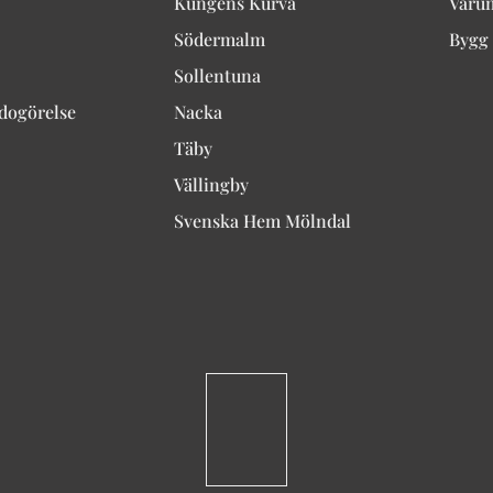
Kungens Kurva
Varu
Södermalm
Bygg 
Sollentuna
edogörelse
Nacka
Täby
Vällingby
Svenska Hem Mölndal