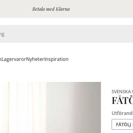
Betala med Klarna
n
Lagervaror
Nyheter
Inspiration
SVENSKA
FÅT
Utförand
FÅTÖLJ