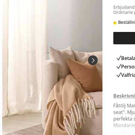
Erbjudand
Ordinarie 
Beställn
Betal
Person
Valfri
Beskrivn
Fåtölj Ma
seat". Mj
perfekta s
Mandarine
tygaltern