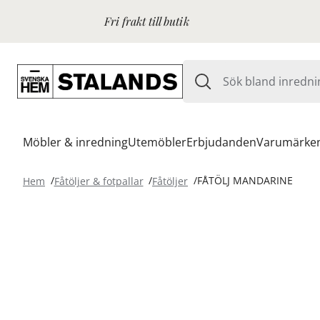
Fri frakt till butik
Möbler & inredning
Utemöbler
Erbjudanden
Varumärke
Hem
Fåtöljer & fotpallar
Fåtöljer
FÅTÖLJ MANDARINE