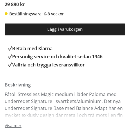
29 890 kr
Beställningsvara: 6-8 veckor
Lägg i varukorgen
Betala med Klarna
Personlig service och kvalitet sedan 1946
Valfria och trygga leveransvillkor
Beskrivning
Fåtölj Stressless Magic medium i läder Paloma med
underredet Signature i svartbets/aluminium. Det nya
underredet Signature Base med Balance Adapt har en
mycket exklusiv design där metall och trä möts i en fin
harmoni. Magic finns att välja i flera utförande i läder
Visa mer
och olika färger, dessutom finns underredets