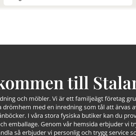
kommen till Stala
edning och möbler. Vi är ett familjeägt företag g
 drömhem med en inredning som tål att ärvas av
lånböcker. I våra stora fysiska butiker kan du prov
 emballage. Genom vår hemsida erbjuder vi trygg
ndla så erbjuder vi personlig och trygg service s