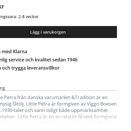
kr
ingsvara: 2-8 veckor
Lägg i varukorgen
a med Klarna
lig service och kvalitet sedan 1946
a och trygga leveransvillkor
ing
ttle Petra från danska varumärket &Tradition är en
mysig fåtölj. Little Petra är formgiven av Viggo Boesen
på 1930-talet och vann tidigt både uppmärksamhet
kelser. Little Petra är en av relativt få verk formgivna
 Boesen som kom att förknippas med danska funkis-