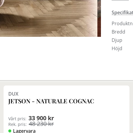
Little Pe
Specifika
alla vari
Produkt
låga loung
hemmakväl
Bredd
samt Moon
Djup
till. Du 
Höjd
tillsamma
Finns även
DUX
JETSON - NATURALE COGNAC
33 900 kr
Vårt pris:
48 230 kr
Rek. pris:
Lagervara