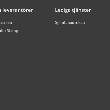
a leverantörer
Lediga tjänster
märken
Spontanansökan
din String