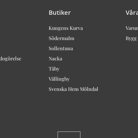
Butiker
Vår
Kungens Kurva
Varu
Södermalm
Bygg 
Sollentuna
edogörelse
Nacka
Täby
Vällingby
Svenska Hem Mölndal