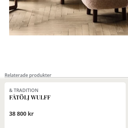
Relaterade produkter
Finns i fler val (8)
& TRADITION
FÅTÖLJ WULFF
38 800 kr