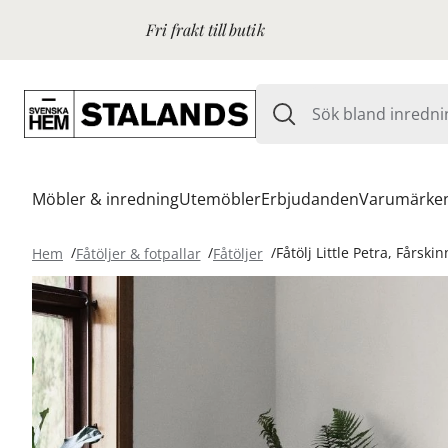
Fri frakt till butik
Möbler & inredning
Utemöbler
Erbjudanden
Varumärke
Hem
Fåtöljer & fotpallar
Fåtöljer
Fåtölj Little Petra, Fårski