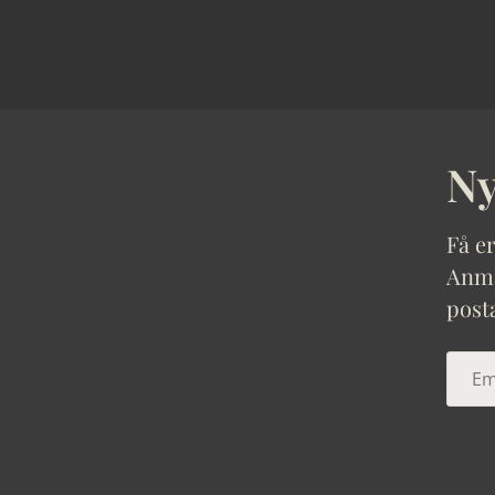
Ny
Få er
Anmäl
post