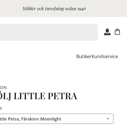
Möbler och inredning sedan 1946
Butiker
Kundservice
ION
ÖLJ LITTLE PETRA
e
ittle Petra, Fårskinn Moonlight