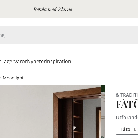
Betala med Klarna
n
Lagervaror
Nyheter
Inspiration
nn Moonlight
& TRADIT
FÅT
Utförand
Fåtölj L