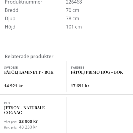
Produktnummer
226468
Moonlight, Charcoal, Espresso eller Sahara. Fåtölj
Lamino finns även att beställa i tyg eller läder. Lamino
Bredd
70 cm
passar dig som vill sitta skönt med stil och som vill ha
Djup
78 cm
en fåtölj som håller för generationer och alltid kommer
Höjd
101 cm
vara lika aktuell.
Köp din Lamino enkelt online eller kom och provsitt i
någon av våra butiker. Separat nackkudde finns att
köpa till.
Relaterade produkter
Finns i fler val (7)
Finns i fler val (4)
Fri frakt inom Sverige.
SWEDESE
SWEDESE
FÅTÖLJ LAMINETT - BOK
FÅTÖLJ PRIMO HÖG - BOK
14 921 kr
17 691 kr
DUX
JETSON - NATURALE
COGNAC
33 900 kr
Vårt pris:
48 230 kr
Rek. pris: