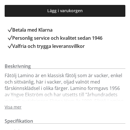
Lägg i varukorgen
Betala med Klarna
Personlig service och kvalitet sedan 1946
Valfria och trygga leveransvillkor
Beskrivning
Fåtölj Lamino är en klassisk fåtölj som är vacker, enkel
och sittvänlig, här i vacker, oljad valnöt med
fårskinnsklädsel i olika färger. Lamino formgavs 1956
av Yngve Ekström och har utsetts till "århundradets
möbel" av tidningen Sköna Hem år 1999. Fåtölj Lamino
är tillverkad i skiktlimmad och formpressad fanér av
Visa mer
oljad valnöt (finns även i andra träslag för enkelt köp
online). Välj mellan flera olika fina färger av
Specifikation
fårskinnsklädsel; Scandinavian Grey, Svart, Offwhite,