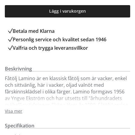
Lägg i varukorgen
Betala med Klarna
Personlig service och kvalitet sedan 1946
Valfria och trygga leveransvillkor
Beskrivning
Fåtölj Lamino är en klassisk fåtölj som är vacker, enkel
och sittvänlig, här i vacker, oljad valnöt med
fårskinnsklädsel i olika färger. Lamino formgavs 1956
av Yngve Ekström och har utsetts till "århundradets
möbel" av tidningen Sköna Hem år 1999. Fåtölj Lamino
är tillverkad i skiktlimmad och formpressad fanér av
Visa mer
oljad valnöt (finns även i andra träslag för enkelt köp
online). Välj mellan flera olika fina färger av
Specifikation
fårskinnsklädsel; Scandinavian Grey, Svart, Offwhite,