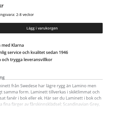
kr
ingsvara: 2-8 veckor
Lägg i varukorgen
a med Klarna
lig service och kvalitet sedan 1946
a och trygga leveransvillkor
ing
minett från Swedese har lägre rygg än Lamino men
igt samma form. Laminett tillverkas i skiktlimmat och
at fanér i bok eller ek. Här ser du Laminett i bok och
ika fina färger av fårskinnsklädsel; Scandinavian Grey,
fwhite, Charcoal, Espresso, Moonlight eller Sahara.