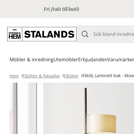
Fri frakt till butik
Möbler & inredning
Utemöbler
Erbjudanden
Varumärke
Hem
Fåtöljer & fotpallar
Fåtöljer
Fåtölj Laminett bok - Moo