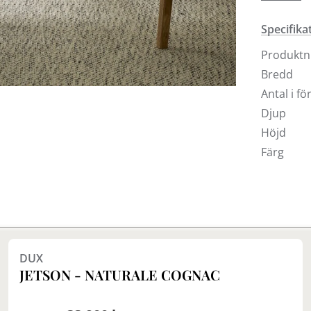
Laminettfå
Specifika
Produkt
Bredd
Antal i f
Djup
Höjd
Färg
DUX
JETSON - NATURALE COGNAC