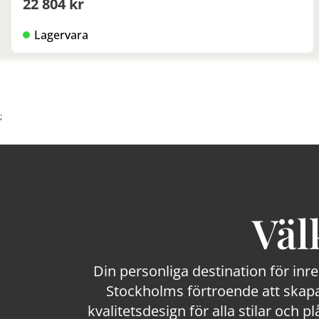
22 804 kr
Lagervara
;
Väl
Din personliga destination för inr
Stockholms förtroende att skapa
kvalitetsdesign för alla stilar och p