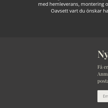
med hemleverans, montering och
Oavsett vart du önskar ha
Ny
Få er
Anmäl
post