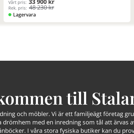
33 900 kr
Vårt pris:
48 230 kr
Rek. pris:
Lagervara
kommen till Stala
edning och möbler. Vi är ett familjeägt företag g
 drömhem med en inredning som tål att ärvas av
lånböcker. I våra stora fysiska butiker kan du prov