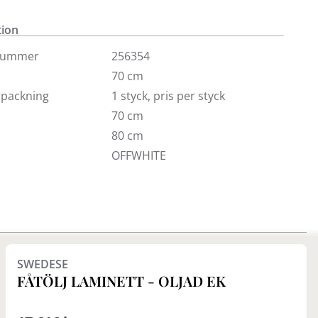
töljen finns även i flera andra färger, tyg och läder.
tion
nummer
256354
70 cm
örpackning
1 styck, pris per styck
70 cm
80 cm
OFFWHITE
Finns i fler val (7)
SWEDESE
FÅTÖLJ LAMINETT - OLJAD EK