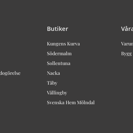
Butiker
Vår
Kungens Kurva
Varu
Södermalm
Bygg 
Sollentuna
edogörelse
Nacka
Täby
Vällingby
Svenska Hem Mölndal