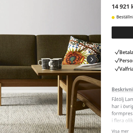
14 921 
Beställn
Betal
Person
Valfri
Beskrivn
Fåtölj La
har i övr
formpress
i flera ol
Svart, Of
Visa mer