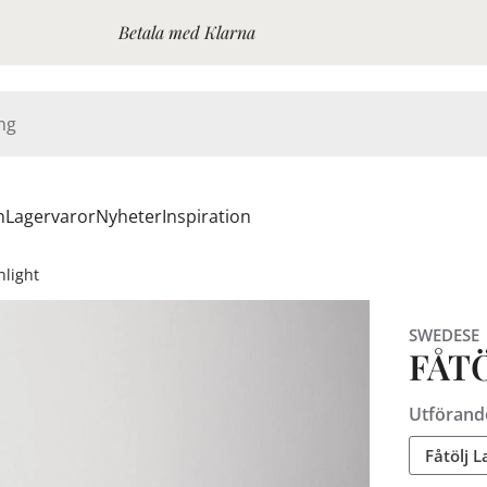
Betala med Klarna
n
Lagervaror
Nyheter
Inspiration
nlight
SWEDESE
FÅT
Utförand
Fåtölj 