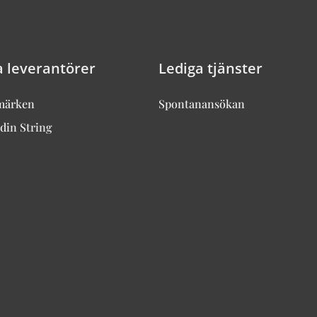
a leverantörer
Lediga tjänster
märken
Spontanansökan
din String